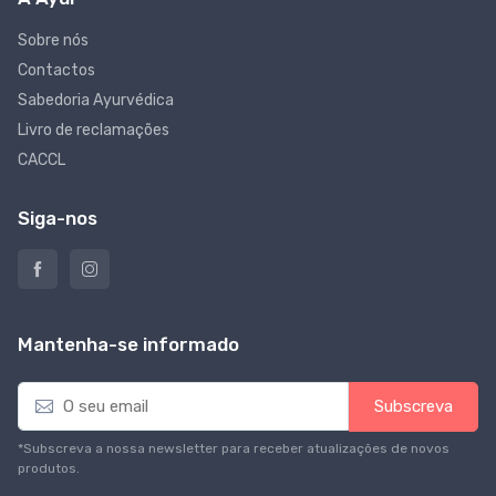
Sobre nós
Contactos
Sabedoria Ayurvédica
Livro de reclamações
CACCL
Siga-nos
Mantenha-se informado
E
Subscreva
m
a
*Subscreva a nossa newsletter para receber atualizações de novos
i
produtos.
l
*