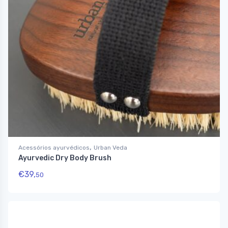
,
Acessórios ayurvédicos
Urban Veda
Ayurvedic Dry Body Brush
€
39,
50