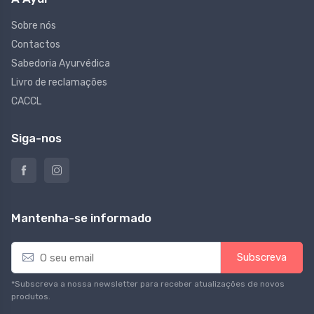
Sobre nós
Contactos
Sabedoria Ayurvédica
Livro de reclamações
CACCL
Siga-nos
Mantenha-se informado
E
Subscreva
m
a
*Subscreva a nossa newsletter para receber atualizações de novos
i
produtos.
l
*