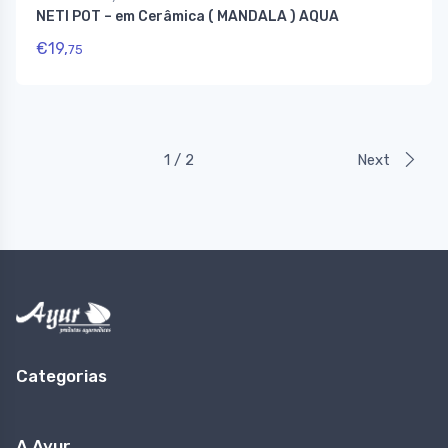
NETI POT – em Cerâmica ( MANDALA ) AQUA
€
19,
75
1 / 2
Next
Categorias
A Ayur