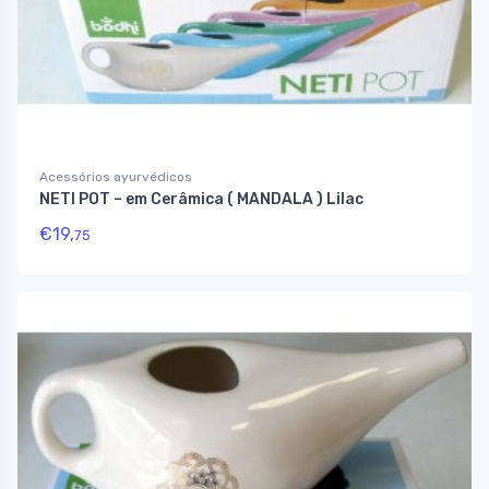
Acessórios ayurvédicos
NETI POT – em Cerâmica ( MANDALA ) Lilac
€
19,
75