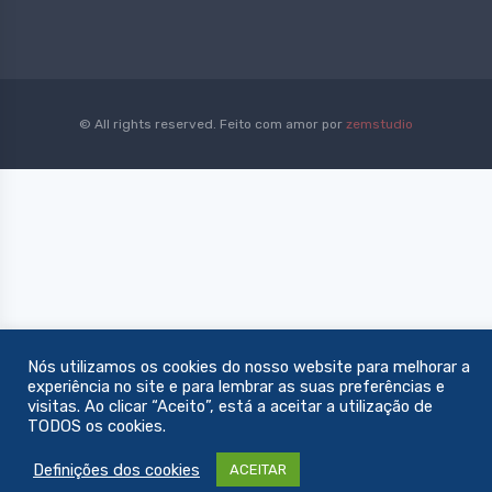
*
© All rights reserved. Feito com amor por
zemstudio
Nós utilizamos os cookies do nosso website para melhorar a
experiência no site e para lembrar as suas preferências e
visitas. Ao clicar “Aceito”, está a aceitar a utilização de
TODOS os cookies.
Definições dos cookies
ACEITAR
0