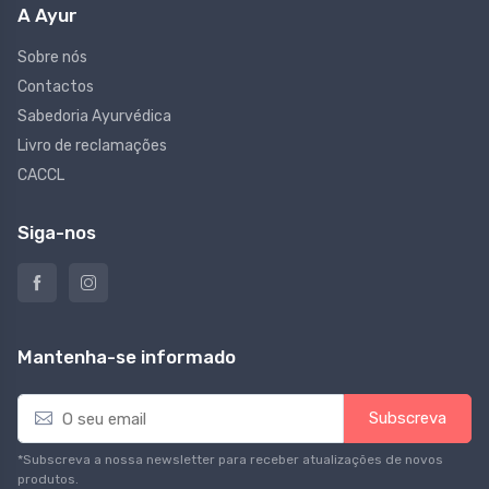
A Ayur
Sobre nós
Contactos
Sabedoria Ayurvédica
Livro de reclamações
CACCL
Siga-nos
Mantenha-se informado
E
Subscreva
m
a
*Subscreva a nossa newsletter para receber atualizações de novos
i
produtos.
l