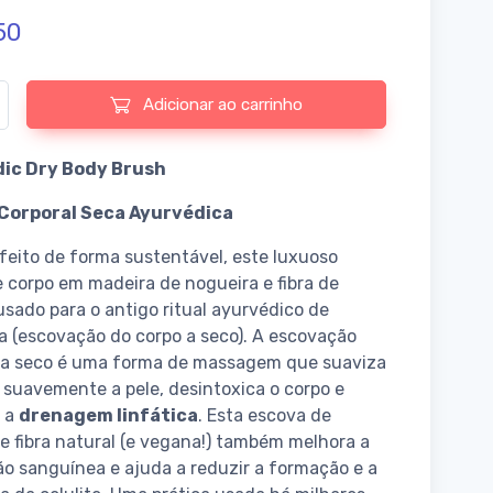
50
e de Ayurvedic Dry Body Brush
Adicionar ao carrinho
ic Dry Body Brush
Corporal Seca Ayurvédica
feito de forma sustentável, este luxuoso
e corpo em madeira de nogueira e fibra de
usado para o antigo ritual ayurvédico de
 (escovação do corpo a seco). A escovação
l a seco é uma forma de massagem que suaviza
a suavemente a pele, desintoxica o corpo e
a a
drenagem linfática
. Esta escova de
e fibra natural (e vegana!) também melhora a
ão sanguínea e ajuda a reduzir a formação e a