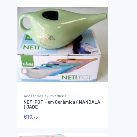
Acessórios ayurvédicos
NETI POT – em Cerâmica ( MANDALA
) JADE
€
19,
75