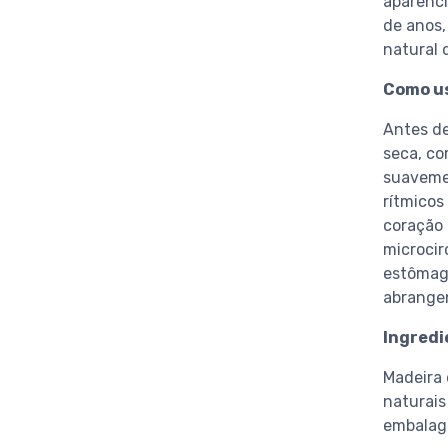
aparênci
de anos,
natural d
Como u
Antes de
seca, co
suaveme
rítmicos
coração 
microcir
estômago
abrangen
Ingredi
Madeira 
naturais
embalage