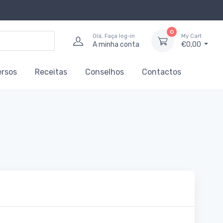
0
Olá, Faça log-in
My Cart
A minha conta
€0,00
ersos
Receitas
Conselhos
Contactos