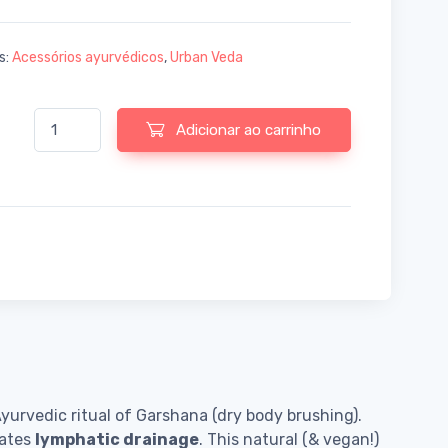
s:
Acessórios ayurvédicos
,
Urban Veda
Quantidade de Ayurvedic Dry Body Brush
Adicionar ao carrinho
yurvedic ritual of Garshana (dry body brushing).
lates
lymphatic drainage
. This natural (& vegan!)