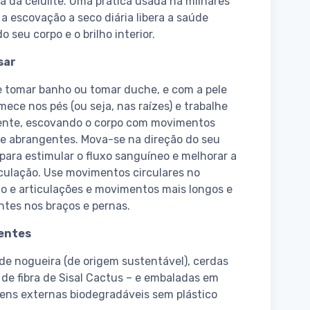
a da celulite. Uma prática usada há milhares
 a escovação a seco diária libera a saúde
o seu corpo e o brilho interior.
sar
 tomar banho ou tomar duche, e com a pele
mece nos pés (ou seja, nas raízes) e trabalhe
nte, escovando o corpo com movimentos
 e abrangentes. Mova-se na direção do seu
para estimular o fluxo sanguíneo e melhorar a
culação. Use movimentos circulares no
 e articulações e movimentos mais longos e
tes nos braços e pernas.
entes
de nogueira (de origem sustentável), cerdas
 de fibra de Sisal Cactus – e embaladas em
ns externas biodegradáveis ​​sem plástico