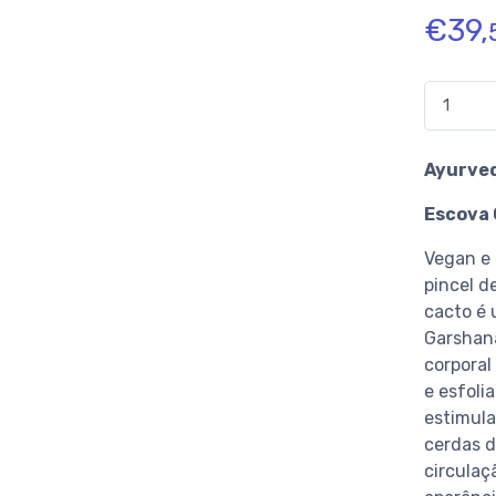
€
39,
Quantidad
Ayurved
Escova 
Vegan e 
pincel d
cacto é 
Garshana
corpora
e esfoli
estimul
cerdas d
circulaç