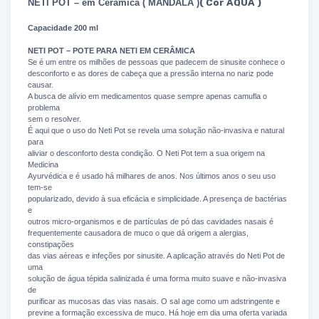
NETI POT – em Cerâmica ( MANDALA )
( Cor AQUA )
Capacidade 200 ml
NETI POT – POTE PARA NETI EM CERÂMICA
Se é um entre os milhões de pessoas que padecem de sinusite conhece o
desconforto e as dores de cabeça que a pressão interna no nariz pode
causar.
A busca de alívio em medicamentos quase sempre apenas camufla o
problema
sem o resolver.
É aqui que o uso do Neti Pot se revela uma solução não-invasiva e natural
para
aliviar o desconforto desta condição. O Neti Pot tem a sua origem na
Medicina
Ayurvédica e é usado há milhares de anos. Nos últimos anos o seu uso
tem-se
popularizado, devido à sua eficácia e simplicidade. A presença de bactérias
e
outros micro-organismos e de partículas de pó das cavidades nasais é
frequentemente causadora de muco o que dá origem a alergias,
constipações
das vias aéreas e infeções por sinusite. A aplicação através do Neti Pot de
uma
solução de água tépida salinizada é uma forma muito suave e não-invasiva
de
purificar as mucosas das vias nasais. O sal age como um adstringente e
previne a formação excessiva de muco. Há hoje em dia uma oferta variada