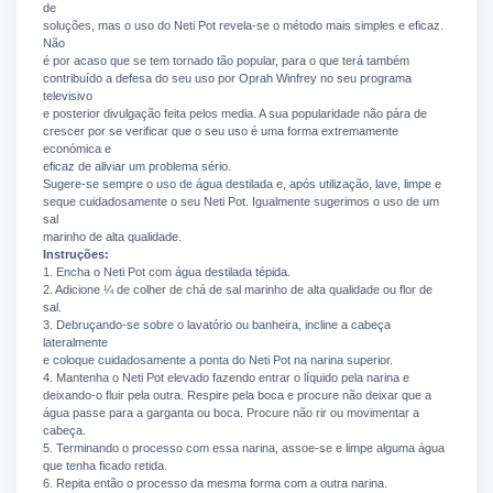
de
soluções, mas o uso do Neti Pot revela-se o método mais simples e eficaz.
Não
é por acaso que se tem tornado tão popular, para o que terá também
contribuído a defesa do seu uso por Oprah Winfrey no seu programa
televisivo
e posterior divulgação feita pelos media. A sua popularidade não pára de
crescer por se verificar que o seu uso é uma forma extremamente
económica e
eficaz de aliviar um problema sério.
Sugere-se sempre o uso de água destilada e, após utilização, lave, limpe e
seque cuidadosamente o seu Neti Pot. Igualmente sugerimos o uso de um
sal
marinho de alta qualidade.
Instruções:
1. Encha o Neti Pot com água destilada tépida.
2. Adicione ¼ de colher de chá de sal marinho de alta qualidade ou flor de
sal.
3. Debruçando-se sobre o lavatório ou banheira, incline a cabeça
lateralmente
e coloque cuidadosamente a ponta do Neti Pot na narina superior.
4. Mantenha o Neti Pot elevado fazendo entrar o líquido pela narina e
deixando-o fluir pela outra. Respire pela boca e procure não deixar que a
água passe para a garganta ou boca. Procure não rir ou movimentar a
cabeça.
5. Terminando o processo com essa narina, assoe-se e limpe alguma água
que tenha ficado retida.
6. Repita então o processo da mesma forma com a outra narina.