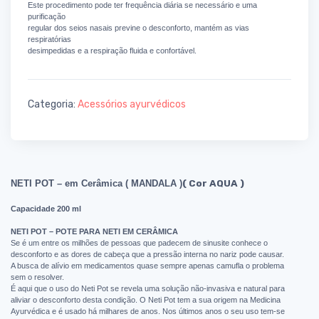
Este procedimento pode ter frequência diária se necessário e uma
purificação
regular dos seios nasais previne o desconforto, mantém as vias
respiratórias
desimpedidas e a respiração fluida e confortável.
Categoria:
Acessórios ayurvédicos
NETI POT – em Cerâmica ( MANDALA )
( Cor AQUA )
Capacidade 200 ml
NETI POT – POTE PARA NETI EM CERÂMICA
Se é um entre os milhões de pessoas que padecem de sinusite conhece o
desconforto e as dores de cabeça que a pressão interna no nariz pode causar.
A busca de alívio em medicamentos quase sempre apenas camufla o problema
sem o resolver.
É aqui que o uso do Neti Pot se revela uma solução não-invasiva e natural para
aliviar o desconforto desta condição. O Neti Pot tem a sua origem na Medicina
Ayurvédica e é usado há milhares de anos. Nos últimos anos o seu uso tem-se