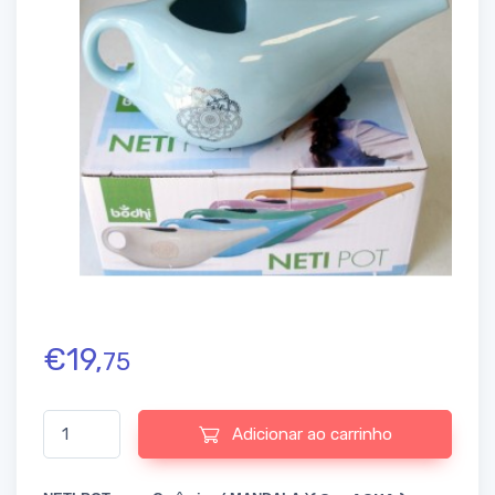
€
19,
75
Quantidade de NETI POT - em Cerâmica ( MANDALA ) AQUA
Adicionar ao carrinho