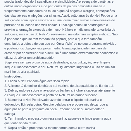
popularizado, devido à sua eficácia e simplicidade. A presença de bactérias e
outros micro-organismos e de partículas de pó das cavidades nasais é
frequentemente causadora de muco o que dá origem a alergias, constipações
das vias aéreas e infeções por sinusite. A aplicação através do Neti Pot de uma
solução de água tépida salinizada é uma forma muito suave e não-invasiva de
purificar as mucosas das vias nasais. O sal age como um adstringente e
previne a formação excessiva de muco. Há hoje em dia uma oferta variada de
soluções, mas o uso do Neti Pot revela-se o método mais simples e eficaz. Não
é por acaso que se tem tornado tão popular, para o que terá também
contribuído a defesa do seu uso por Oprah Winfrey no seu programa televisivo
e posterior divulgação feita pelos media. A sua popularidade não pára de
crescer por se verificar que o seu uso é uma forma extremamente económica e
eficaz de aliviar um problema sério.
Sugere-se sempre o uso de água destilada e, após utilização, lave, limpe e
seque cuidadosamente o seu Neti Pot. Igualmente sugerimos o uso de um sal
marinho de alta qualidade.
Instruções:
1. Encha o Neti Pot com água destilada tépida.
2. Adicione ¼ de colher de chá de sal marinho de alta qualidade ou flor de sal.
3. Debruçando-se sobre o lavatório ou banheira, incline a cabeça lateralmente
e coloque cuidadosamente a ponta do Neti Pot na narina superior.
4. Mantenha o Neti Pot elevado fazendo entrar o líquido pela narina e
deixando-o fluir pela outra. Respire pela boca e procure não deixar que a
água passe para a garganta ou boca. Procure não rir ou movimentar a
cabeça.
5. Terminando o processo com essa narina, assoe-se e limpe alguma água
que tenha ficado retida.
6. Repita então o processo da mesma forma com a outra narina.