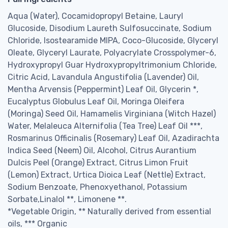
Aqua (Water), Cocamidopropyl Betaine, Lauryl
Glucoside, Disodium Laureth Sulfosuccinate, Sodium
Chloride, Isostearamide MIPA, Coco-Glucoside, Glyceryl
Oleate, Glyceryl Laurate, Polyacrylate Crosspolymer-6,
Hydroxypropyl Guar Hydroxypropyltrimonium Chloride,
Citric Acid, Lavandula Angustifolia (Lavender) Oil,
Mentha Arvensis (Peppermint) Leaf Oil, Glycerin *,
Eucalyptus Globulus Leaf Oil, Moringa Oleifera
(Moringa) Seed Oil, Hamamelis Virginiana (Witch Hazel)
Water, Melaleuca Alternifolia (Tea Tree) Leaf Oil ***,
Rosmarinus Officinalis (Rosemary) Leaf Oil, Azadirachta
Indica Seed (Neem) Oil, Alcohol, Citrus Aurantium
Dulcis Peel (Orange) Extract, Citrus Limon Fruit
(Lemon) Extract, Urtica Dioica Leaf (Nettle) Extract,
Sodium Benzoate, Phenoxyethanol, Potassium
Sorbate,Linalol **, Limonene **.
*Vegetable Origin, ** Naturally derived from essential
oils, *** Organic