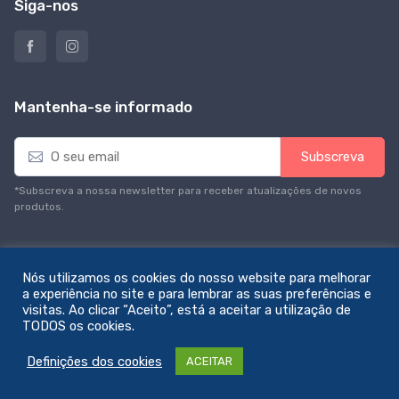
Siga-nos
Mantenha-se informado
E
Subscreva
m
a
*Subscreva a nossa newsletter para receber atualizações de novos
i
produtos.
l
*
Nós utilizamos os cookies do nosso website para melhorar
a experiência no site e para lembrar as suas preferências e
visitas. Ao clicar “Aceito”, está a aceitar a utilização de
© All rights reserved. Feito com amor por
zemstudio
TODOS os cookies.
Definições dos cookies
ACEITAR
0
Menu
€0,00