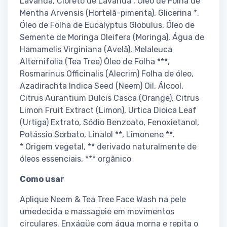
Lavanda, Cloreto de Lavanda , Óleo de Folha de
Mentha Arvensis (Hortelã-pimenta), Glicerina *,
Óleo de Folha de Eucalyptus Globulus, Óleo de
Semente de Moringa Oleifera (Moringa), Água de
Hamamelis Virginiana (Avelã), Melaleuca
Alternifolia (Tea Tree) Óleo de Folha ***,
Rosmarinus Officinalis (Alecrim) Folha de óleo,
Azadirachta Indica Seed (Neem) Oil, Álcool,
Citrus Aurantium Dulcis Casca (Orange), Citrus
Limon Fruit Extract (Limon), Urtica Dioica Leaf
(Urtiga) Extrato, Sódio Benzoato, Fenoxietanol,
Potássio Sorbato, Linalol **, Limoneno **.
* Origem vegetal, ** derivado naturalmente de
óleos essenciais, *** orgânico
Como usar
Aplique Neem & Tea Tree Face Wash na pele
umedecida e massageie em movimentos
circulares. Enxágüe com água morna e repita o