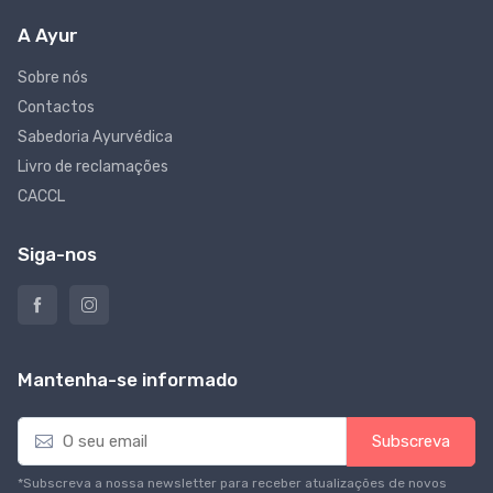
A Ayur
Sobre nós
Contactos
Sabedoria Ayurvédica
Livro de reclamações
CACCL
Siga-nos
Mantenha-se informado
E
Subscreva
m
a
*Subscreva a nossa newsletter para receber atualizações de novos
i