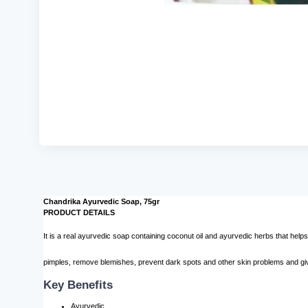
Chandrika Ayurvedic Soap, 75gr
PRODUCT DETAILS
It is a real ayurvedic soap containing coconut oil and ayurvedic herbs that helps
pimples, remove blemishes, prevent dark spots and other skin problems and give
Key Benefits
Ayurvedic.