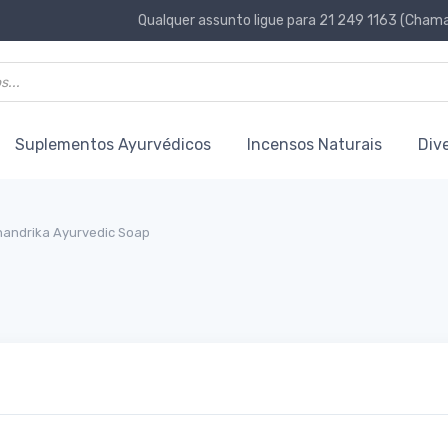
Qualquer assunto ligue para 21 249 1163 (Chamad
Suplementos Ayurvédicos
Incensos Naturais
Div
andrika Ayurvedic Soap