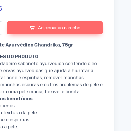
5
e de Chandrika Ayurvedic Soap
Adicionar ao carrinho
e Ayurvédico Chandrika, 75gr
ES DO PRODUTO
dadeiro sabonete ayurvédico contendo óleo
e ervas ayurvédicas que ajuda a hidratar a
atar acne e espinhas, remover manchas,
 manchas escuras e outros problemas de pele e
ona uma pele macia, flexível e bonita.
ais benefícios
abenos.
a textura da pele.
ne e espinhas.
a a pele.