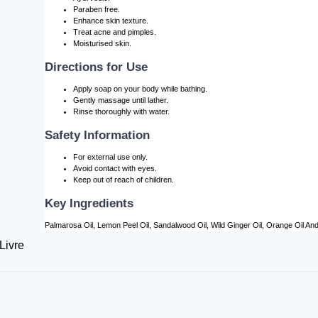
Paraben free.
Enhance skin texture.
Treat acne and pimples.
Moisturised skin.
Directions for Use
Apply soap on your body while bathing.
Gently massage until lather.
Rinse thoroughly with water.
Safety Information
For external use only.
Avoid contact with eyes.
Keep out of reach of children.
Key Ingredients
Palmarosa Oil, Lemon Peel Oil, Sandalwood Oil, Wild Ginger Oil, Orange Oil And 
Livre