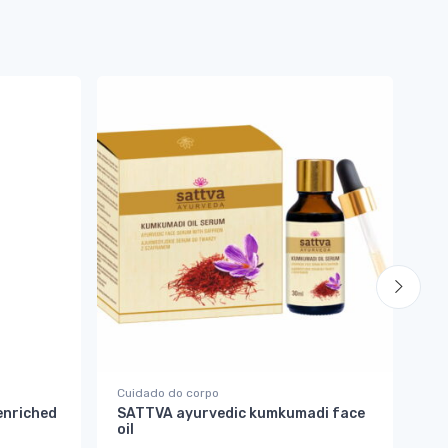
Cuidado do corpo
Co
enriched
SATTVA ayurvedic kumkumadi face
Ól
oil
Ch