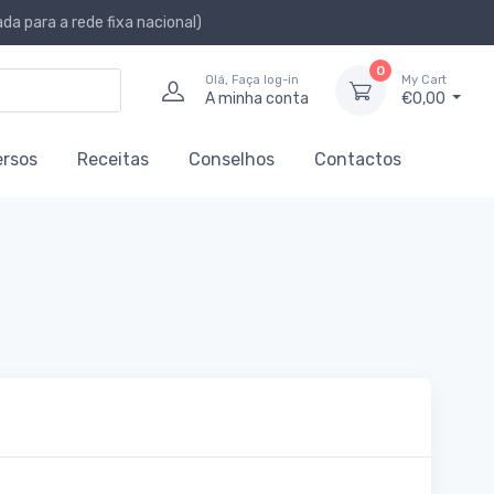
a para a rede fixa nacional)
0
Olá, Faça log-in
My Cart
A minha conta
€0,00
ersos
Receitas
Conselhos
Contactos