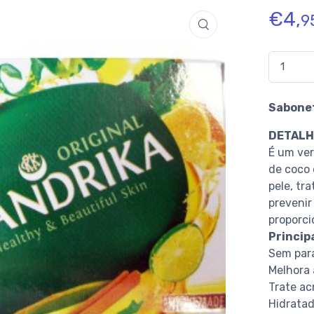
€
4,
9
Quantidad
Sabonet
DETALH
É um ver
de coco 
pele, tr
prevenir
proporci
Princip
Sem par
Melhora 
Trate ac
Hidratad