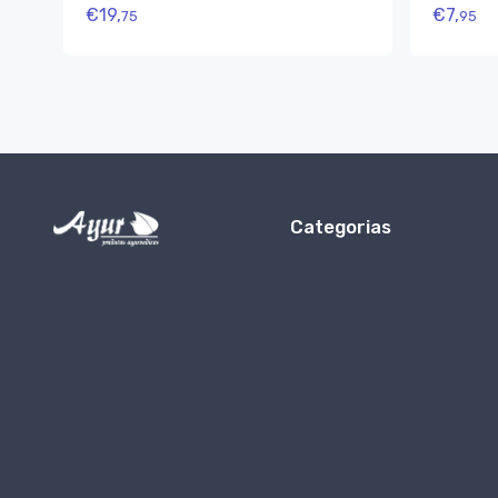
€
19,
€
7,
75
95
Categorias