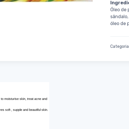
Ingred
Óleo de 
sândalo,
óleo de 
Categoria
 to moisturise skin, treat acne and
s soft , supple and beautiful skin.