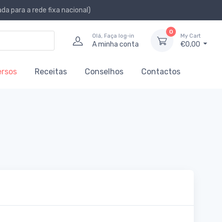
a para a rede fixa nacional)
0
Olá, Faça log-in
My Cart
A minha conta
€0,00
ersos
Receitas
Conselhos
Contactos