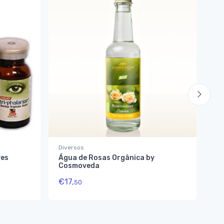
Diversos
Di
yes
Água de Rosas Orgânica by
Ro
Cosmoveda
Lu
€
17,
€
1
50