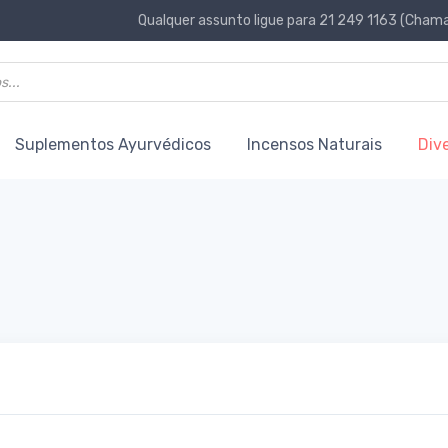
Qualquer assunto ligue para 21 249 1163 (Chamad
Suplementos Ayurvédicos
Incensos Naturais
Div