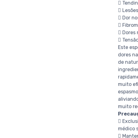
 Tendin
 Lesões
 Dor no
 Fibrom
 Dores 
 Tensão
Este esp
dores na
de natur
ingredie
rapidame
muito ef
espasmos
aliviand
muito re
Precau
 Exclus
médico s
 Manten