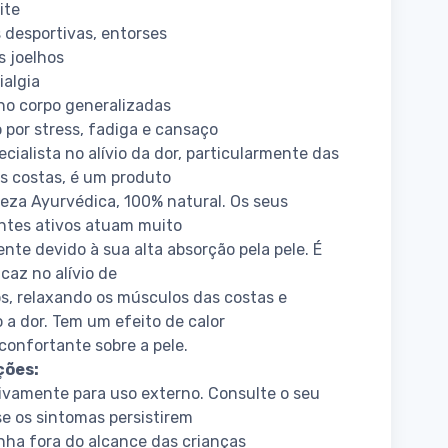
ite
 desportivas, entorses
s joelhos
ialgia
no corpo generalizadas
 por stress, fadiga e cansaço
ecialista no alívio da dor, particularmente das
s costas, é um produto
eza Ayurvédica, 100% natural. Os seus
ntes ativos atuam muito
nte devido à sua alta absorção pela pele. É
icaz no alívio de
, relaxando os músculos das costas e
o a dor. Tem um efeito de calor
confortante sobre a pele.
ções:
ivamente para uso externo. Consulte o seu
e os sintomas persistirem
ha fora do alcance das crianças