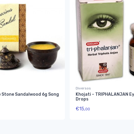
Diversos
 Stone Sandalwood 6g Song
Khojati – TRIPHALANJAN E
Drops
€
15,
00