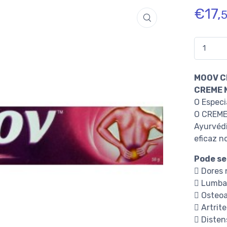
€
17,
Quantidad
MOOV C
CREME M
O Especi
O CREME
Ayurvédi
eficaz no
Pode se
 Dores 
 Lumbag
 Osteoa
 Artrit
 Diste