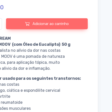
50
e de MOOV - Creme para DORES
Adicionar ao carrinho
REAM
OOV (com Óleo de Eucalipto) 50 g
alista no alívio da dor nas costas
 MOOV é uma pomada de natureza
ca, para aplicação tópica, muito
 alívio da dor e inflamação.
r usado para os seguintes transtornos:
nas costas
o, ciática e espondilite cervical
rtrite
e reumatoide
nsões musculares