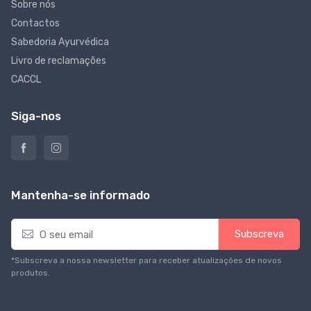
Sobre nós
Contactos
Sabedoria Ayurvédica
Livro de reclamações
CACCL
Siga-nos
Mantenha-se informado
E
Subscreva
m
a
*Subscreva a nossa newsletter para receber atualizações de novos
i
produtos.
l
*