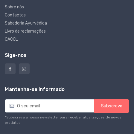
Sobre nós
Contactos
Sabedoria Ayurvédica
Livro de reclamações
CACCL
Siga-nos
Mantenha-se informado
E
Subscreva
m
a
*Subscreva a nossa newsletter para receber atualizações de novos
i
produtos.
l
*