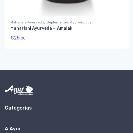
,
Maharishi Ayurveda
Suplementos Ayurvédicos
Maharishi Ayurveda – Amalaki
€
25,
00
Categorias
A Ayur