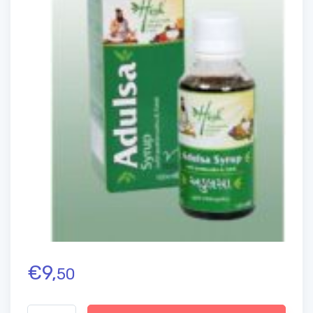
€
9,
50
Quantidade de HESH Adulsa Tulsi Jethimade Cough Syrup