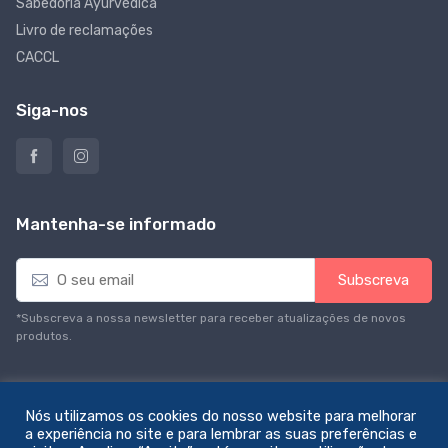
Sabedoria Ayurvédica
Livro de reclamações
CACCL
Siga-nos
Mantenha-se informado
E
Subscreva
m
a
*Subscreva a nossa newsletter para receber atualizações de novos
i
produtos.
l
*
Nós utilizamos os cookies do nosso website para melhorar
a experiência no site e para lembrar as suas preferências e