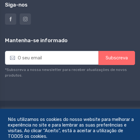
Siga-nos
Mantenha-se informado
E
Subscreva
m
a
*Subscreva a nossa newsletter para receber atualizações de novos
i
produtos.
l
*
© All rights reserved. Feito com amor por
zemstudio
Nós utilizamos os cookies do nosso website para melhorar a
experiência no site e para lembrar as suas preferências e
visitas. Ao clicar “Aceito”, está a aceitar a utilização de
TODOS os cookies.