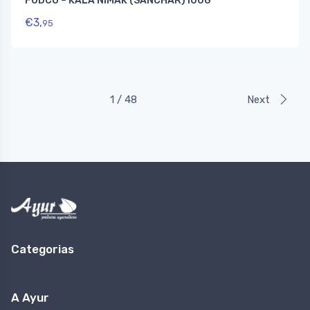
FUDCO – KALA NIMAK (SANCHAR)100G
€
3,
95
1 / 48
Next
Categorias
A Ayur