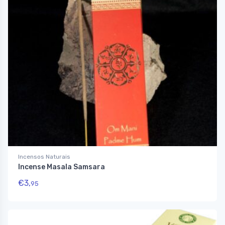
Incensos Naturais
Incense Masala Samsara
€
3,
95