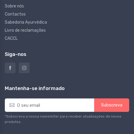
Sobre nós
Contactos
Sabedoria Ayurvédica
Livro de reclamações
CACCL
Siga-nos
Mantenha-se informado
E
Subscreva
m
a
*Subscreva a nossa newsletter para receber atualizações de novos
i
produtos.
l
*