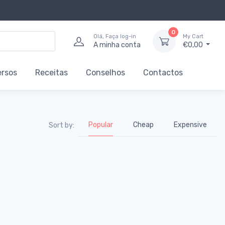
0
Olá, Faça log-in
My Cart
A minha conta
€0,00
ersos
Receitas
Conselhos
Contactos
Popular
Cheap
Expensive
Sort by: