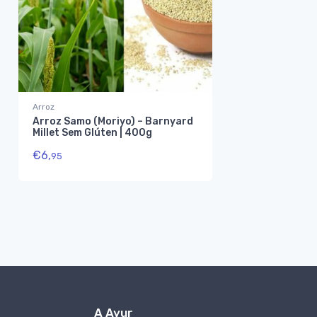
Arroz
Arroz Samo (Moriyo) – Barnyard
Millet Sem Glúten | 400g
€
6,
95
A Ayur