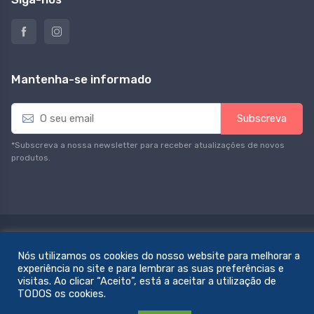
Mantenha-se informado
E
Subscreva
m
a
*Subscreva a nossa newsletter para receber atualizações de novos
i
produtos.
l
*
© All rights reserved. Feito com amor por
zemstudio
Nós utilizamos os cookies do nosso website para melhorar a
experiência no site e para lembrar as suas preferências e
visitas. Ao clicar “Aceito”, está a aceitar a utilização de
TODOS os cookies.