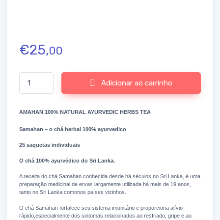
€
25,
00
Quantidade de SAMAHAN 100% Natural Ayurvedic Herbs Tea
Adicionar ao carrinho
AMAHAN 100% NATURAL AYURVEDIC HERBS TEA
Samahan – o chá herbal 100% ayurvedico
25 saquetas individuais
O chá 100% ayurvédico do Sri Lanka.
A receita do chá Samahan conhecida desde há séculos no Sri Lanka, é uma
preparação medicinal de ervas largamente utilizada há mais de 19 anos,
tanto no Sri Lanka comonos países vizinhos.
O chá Samahan fortalece seu sistema imunitário e proporciona alívio
rápido,especialmente dos sintomas relacionados ao resfriado, gripe e ao