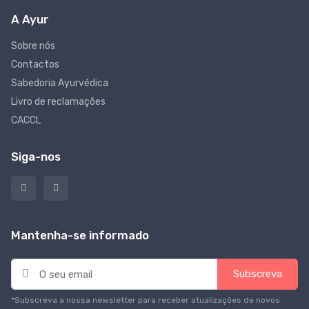
A Ayur
Sobre nós
Contactos
Sabedoria Ayurvédica
Livro de reclamações
CACCL
Siga-nos
Mantenha-se informado
E
Subscreva
m
a
*Subscreva a nossa newsletter para receber atualizações de novos
i