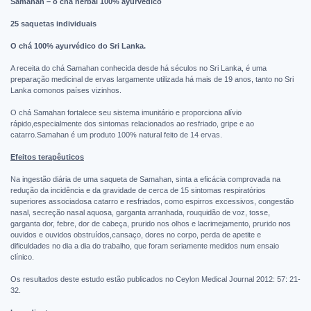
Samahan – o chá herbal 100% ayurvedico
25 saquetas individuais
O chá 100% ayurvédico do Sri Lanka.
A receita do chá Samahan conhecida desde há séculos no Sri Lanka, é uma
preparação medicinal de ervas largamente utilizada há mais de 19 anos, tanto no Sri
Lanka comonos países vizinhos.
O chá Samahan fortalece seu sistema imunitário e proporciona alívio
rápido,especialmente dos sintomas relacionados ao resfriado, gripe e ao
catarro.Samahan é um produto 100% natural feito de 14 ervas.
Efeitos terapêuticos
Na ingestão diária de uma saqueta de Samahan, sinta a eficácia comprovada na
redução da incidência e da gravidade de cerca de 15 sintomas respiratórios
superiores associadosa catarro e resfriados, como espirros excessivos, congestão
nasal, secreção nasal aquosa, garganta arranhada, rouquidão de voz, tosse,
garganta dor, febre, dor de cabeça, prurido nos olhos e lacrimejamento, prurido nos
ouvidos e ouvidos obstruídos,cansaço, dores no corpo, perda de apetite e
dificuldades no dia a dia do trabalho, que foram seriamente medidos num ensaio
clínico.
Os resultados deste estudo estão publicados no Ceylon Medical Journal 2012: 57: 21-
32.