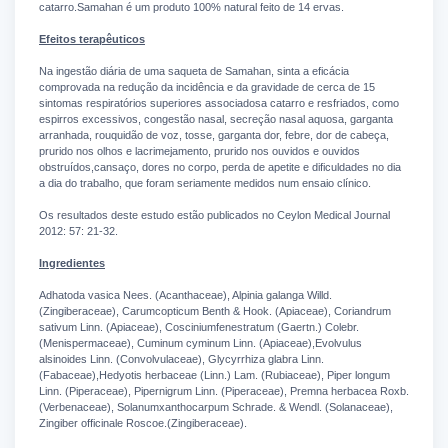
catarro.Samahan é um produto 100% natural feito de 14 ervas.
Efeitos terapêuticos
Na ingestão diária de uma saqueta de Samahan, sinta a eficácia
comprovada na redução da incidência e da gravidade de cerca de 15
sintomas respiratórios superiores associadosa catarro e resfriados, como
espirros excessivos, congestão nasal, secreção nasal aquosa, garganta
arranhada, rouquidão de voz, tosse, garganta dor, febre, dor de cabeça,
prurido nos olhos e lacrimejamento, prurido nos ouvidos e ouvidos
obstruídos,cansaço, dores no corpo, perda de apetite e dificuldades no dia
a dia do trabalho, que foram seriamente medidos num ensaio clínico.
Os resultados deste estudo estão publicados no Ceylon Medical Journal
2012: 57: 21-32.
Ingredientes
A
dhatoda vasica Nees. (Acanthaceae), Alpinia galanga Willd.
(Zingiberaceae), Carumcopticum Benth & Hook. (Apiaceae), Coriandrum
sativum Linn. (Apiaceae), Cosciniumfenestratum (Gaertn.) Colebr.
(Menispermaceae), Cuminum cyminum Linn. (Apiaceae),Evolvulus
alsinoides Linn. (Convolvulaceae), Glycyrrhiza glabra Linn.
(Fabaceae),Hedyotis herbaceae (Linn.) Lam. (Rubiaceae), Piper longum
Linn. (Piperaceae), Pipernigrum Linn. (Piperaceae), Premna herbacea Roxb.
(Verbenaceae), Solanumxanthocarpum Schrade. & Wendl. (Solanaceae),
Zingiber officinale Roscoe.(Zingiberaceae).