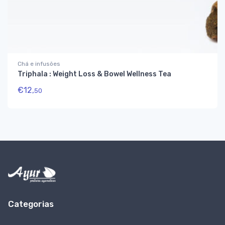
Chá e infusões
Triphala : Weight Loss & Bowel Wellness Tea
€
12,
50
Categorias