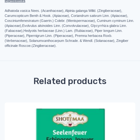
Ingredientes
A
dhatoda vasica Nees. (Acanthaceae), Alpinia galanga Willd. (Zingiberaceae),
Carumcopticum Benth & Hook. (Apiaceae), Coriandrum sativum Linn. (Apiaceae),
Cosciniumfenestratum (Gaertn.) Colebr. (Menispermaceae), Cuminum cyminum Linn.
(Apiaceae),Evolvulus alsinoides Linn. (Convolvulaceae), Glycyrrhiza glabra Linn.
(Fabaceae),Hedyotis herbaceae (Linn.) Lam. (Rubiaceae), Piper longum Linn.
(Piperaceae), Pipernigrum Linn. (Piperaceae), Premna herbacea Roxb.
(Verbenaceae), Solanumxanthocarpum Schrade. & Wendl. (Solanaceae), Zingiber
officinale Roscoe.(Zingiberaceae).
Related products