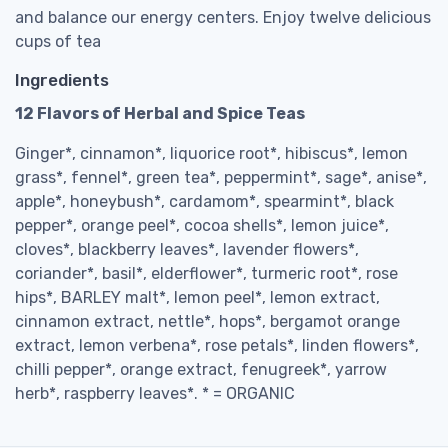
and balance our energy centers. Enjoy twelve delicious
cups of tea
Ingredients
12 Flavors of Herbal and Spice Teas
Ginger*, cinnamon*, liquorice root*, hibiscus*, lemon
grass*, fennel*, green tea*, peppermint*, sage*, anise*,
apple*, honeybush*, cardamom*, spearmint*, black
pepper*, orange peel*, cocoa shells*, lemon juice*,
cloves*, blackberry leaves*, lavender flowers*,
coriander*, basil*, elderflower*, turmeric root*, rose
hips*, BARLEY malt*, lemon peel*, lemon extract,
cinnamon extract, nettle*, hops*, bergamot orange
extract, lemon verbena*, rose petals*, linden flowers*,
chilli pepper*, orange extract, fenugreek*, yarrow
herb*, raspberry leaves*. * = ORGANIC