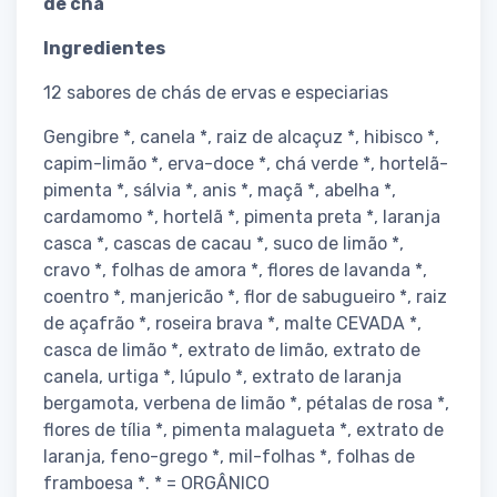
de chá
Ingredientes
12 sabores de chás de ervas e especiarias
Gengibre *, canela *, raiz de alcaçuz *, hibisco *,
capim-limão *, erva-doce *, chá verde *, hortelã-
pimenta *, sálvia *, anis *, maçã *, abelha *,
cardamomo *, hortelã *, pimenta preta *, laranja
casca *, cascas de cacau *, suco de limão *,
cravo *, folhas de amora *, flores de lavanda *,
coentro *, manjericão *, flor de sabugueiro *, raiz
de açafrão *, roseira brava *, malte CEVADA *,
casca de limão *, extrato de limão, extrato de
canela, urtiga *, lúpulo *, extrato de laranja
bergamota, verbena de limão *, pétalas de rosa *,
flores de tília *, pimenta malagueta *, extrato de
laranja, feno-grego *, mil-folhas *, folhas de
framboesa *. * = ORGÂNICO