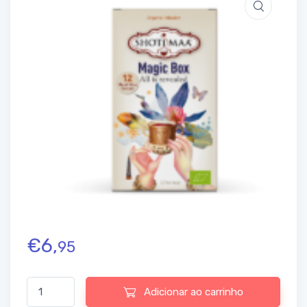
€
6,
95
Quantidade de Shoti Maa - Magic Box – All is Revealed 7 Chakra
Adicionar ao carrinho