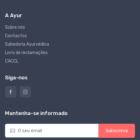
A Ayur
Sobre nós
Contactos
Sabedoria Ayurvédica
Livro de reclamações
CACCL
Siga-nos
Mantenha-se informado
E
Subscreva
m
a