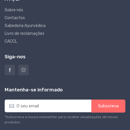
Sobre nós
Contactos
Sabedoria Ayurvédica
Livro de reclamações
CACCL
Siga-nos
Mantenha-se informado
E
Subscreva
m
a
*Subscreva a nossa newsletter para receber atualizações de novos
i
produtos.
l
*