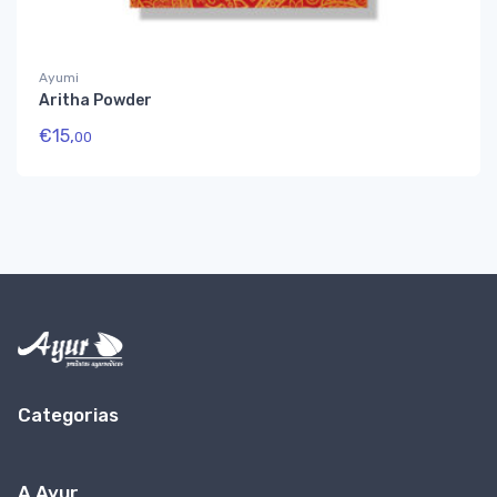
Ayumi
Aritha Powder
€
15,
00
Categorias
A Ayur