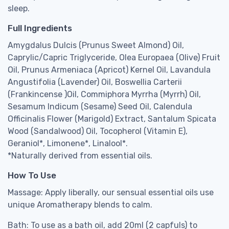
sleep.
Full Ingredients
Amygdalus Dulcis (Prunus Sweet Almond) Oil,
Caprylic/Capric Triglyceride, Olea Europaea (Olive) Fruit
Oil, Prunus Armeniaca (Apricot) Kernel Oil, Lavandula
Angustifolia (Lavender) Oil, Boswellia Carterii
(Frankincense )Oil, Commiphora Myrrha (Myrrh) Oil,
Sesamum Indicum (Sesame) Seed Oil, Calendula
Officinalis Flower (Marigold) Extract, Santalum Spicata
Wood (Sandalwood) Oil, Tocopherol (Vitamin E),
Geraniol*, Limonene*, Linalool*.
*Naturally derived from essential oils.
How To Use
Massage: Apply liberally, our sensual essential oils use
unique Aromatherapy blends to calm.
Bath: To use as a bath oil, add 20ml (2 capfuls) to