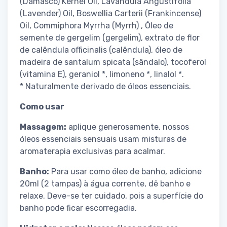
(Damasco) Kernel Oil, Lavandula Angustifolia
(Lavender) Oil, Boswellia Carterii (Frankincense)
Oil, Commiphora Myrrha (Myrrh) , Óleo de
semente de gergelim (gergelim), extrato de flor
de calêndula officinalis (calêndula), óleo de
madeira de santalum spicata (sândalo), tocoferol
(vitamina E), geraniol *, limoneno *, linalol *.
* Naturalmente derivado de óleos essenciais.
Como usar
Massagem:
aplique generosamente, nossos
óleos essenciais sensuais usam misturas de
aromaterapia exclusivas para acalmar.
Banho:
Para usar como óleo de banho, adicione
20ml (2 tampas) à água corrente, dê banho e
relaxe. Deve-se ter cuidado, pois a superfície do
banho pode ficar escorregadia.