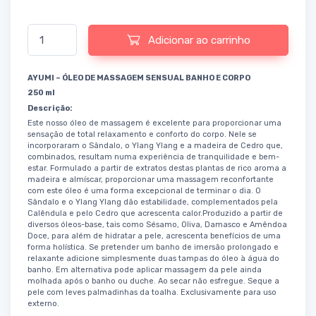
Quantidade de Massage Oil Sensual
Adicionar ao carrinho
AYUMI – ÓLEO DE MASSAGEM SENSUAL BANHO E CORPO
250 ml
Descrição:
Este nosso óleo de massagem é excelente para proporcionar uma
sensação de total relaxamento e conforto do corpo. Nele se
incorporaram o Sândalo, o Ylang Ylang e a madeira de Cedro que,
combinados, resultam numa experiência de tranquilidade e bem-
estar. Formulado a partir de extratos destas plantas de rico aroma a
madeira e almíscar, proporcionar uma massagem reconfortante
com este óleo é uma forma excepcional de terminar o dia. O
Sândalo e o Ylang Ylang dão estabilidade, complementados pela
Calêndula e pelo Cedro que acrescenta calor.Produzido a partir de
diversos óleos-base, tais como Sésamo, Oliva, Damasco e Amêndoa
Doce, para além de hidratar a pele, acrescenta benefícios de uma
forma holística. Se pretender um banho de imersão prolongado e
relaxante adicione simplesmente duas tampas do óleo à água do
banho. Em alternativa pode aplicar massagem da pele ainda
molhada após o banho ou duche. Ao secar não esfregue. Seque a
pele com leves palmadinhas da toalha. Exclusivamente para uso
externo.