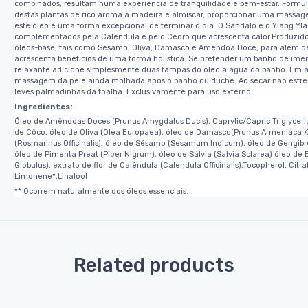
combinados, resultam numa experiência de tranquilidade e bem-estar. Formula
destas plantas de rico aroma a madeira e almíscar, proporcionar uma massa
este óleo é uma forma excepcional de terminar o dia. O Sândalo e o Ylang Yla
complementados pela Calêndula e pelo Cedro que acrescenta calor.Produzido a
óleos-base, tais como Sésamo, Oliva, Damasco e Amêndoa Doce, para além de 
acrescenta benefícios de uma forma holística. Se pretender um banho de ime
relaxante adicione simplesmente duas tampas do óleo à água do banho. Em al
massagem da pele ainda molhada após o banho ou duche. Ao secar não esfr
leves palmadinhas da toalha. Exclusivamente para uso externo.
Ingredientes:
Óleo de Amêndoas Doces (Prunus Amygdalus Ducis), Caprylic/Capric Triglyceri
de Côco, óleo de Oliva (Olea Europaea), óleo de Damasco(Prunus Armeniaca K
(Rosmarinus Officinalis), óleo de Sésamo (Sesamum Indicum), óleo de Gengibre 
óleo de Pimenta Preat (Piper Nigrum), óleo de Sálvia (Salvia Sclarea) óleo de 
Globulus), extrato de flor de Calêndula (Calendula Officinalis),Tocopherol, Citral
Limonene*,Linalool
** Ocorrem naturalmente dos óleos essenciais.
o
Related products