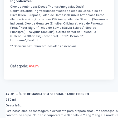
Ingredientes:
Óleo de Amêndoas Doces (Prunus Amygdalus Ducis),
Caprylic/Capric Triglycerides,derivados do óleo de Côco, óleo de
Oliva (Olea Europaea), óleo de Damasco(Prunus Armeniaca Kernel,
óleo de Alecrim (Rosmarinus Officinalis), óleo de Sésamo (Sesamum
Indicum), óleo de Gengibre (Zingiber Officinale), óleo de Pimenta
Preat (Piper Nigrum), óleo de Sálvia (Salvia Sclarea) óleo de
Eucalipto(Eucalyptus Globulus), extrato de flor de Calêndula
(Calendula Officinalis),Tocopherol, Citral*, Geraniol*,
Limonene*,Linalool
** Ocorrem naturalmente dos óleos essenciais.
Categoria:
Ayumi
AYUMI – ÓLEO DE MASSAGEM SENSUAL BANHO E CORPO
250 ml
Descrição:
Este nosso óleo de massagem é excelente para proporcionar uma sensação de
conforto do corpo. Nele se incorporaram o Sândalo, o Ylang Ylang e a madeir