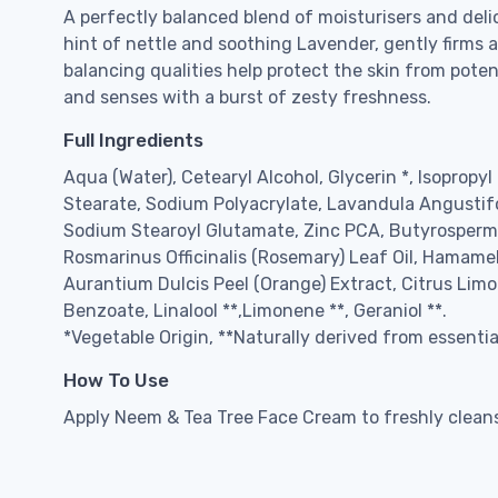
A perfectly balanced blend of moisturisers and delic
hint of nettle and soothing Lavender, gently firms 
balancing qualities help protect the skin from pote
and senses with a burst of zesty freshness.
Full Ingredients
Aqua (Water), Cetearyl Alcohol, Glycerin *, Isopropyl
Stearate, Sodium Polyacrylate, Lavandula Angustifol
Sodium Stearoyl Glutamate, Zinc PCA, Butyrospermum P
Rosmarinus Officinalis (Rosemary) Leaf Oil, Hamamel
Aurantium Dulcis Peel (Orange) Extract, Citrus Limo
Benzoate, Linalool **,Limonene **, Geraniol **.
*Vegetable Origin, **Naturally derived from essential
How To Use
Apply Neem & Tea Tree Face Cream to freshly cleans