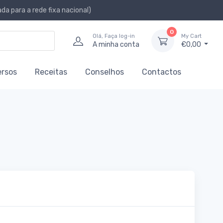
a para a rede fixa nacional)
0
Olá, Faça log-in
My Cart
A minha conta
€0,00
ersos
Receitas
Conselhos
Contactos