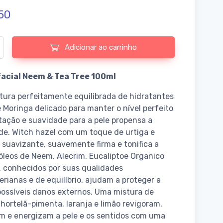
50
e de Neem & Tea Tree Face Cream
Adicionar ao carrinho
acial Neem & Tea Tree 100ml
ura perfeitamente equilibrada de hidratantes
e Moringa delicado para manter o nível perfeito
tação e suavidade para a pele propensa a
de. Witch hazel com um toque de urtiga e
suavizante, suavemente firma e tonifica a
 óleos de Neem, Alecrim, Eucaliptoe Organico
, conhecidos por suas qualidades
erianas e de equilíbrio, ajudam a proteger a
possíveis danos externos. Uma mistura de
 hortelã-pimenta, laranja e limão revigoram,
m e energizam a pele e os sentidos com uma