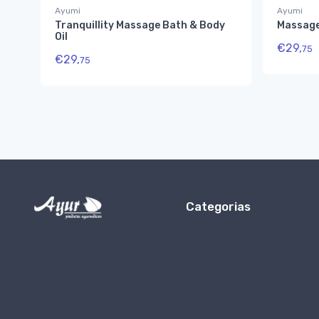
Ayumi
Ayumi
Tranquillity Massage Bath & Body
Massage
Oil
€
29,
75
€
29,
75
Categorias