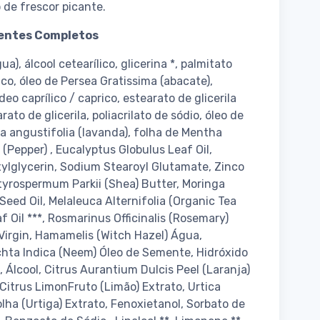
 de frescor picante.
entes Completos
a), álcool cetearílico, glicerina *, palmitato
lico, óleo de Persea Gratissima (abacate),
ídeo caprílico / caprico, estearato de glicerila
rato de glicerila, poliacrilato de sódio, óleo de
a angustifolia (lavanda), folha de Mentha
 (Pepper) , Eucalyptus Globulus Leaf Oil,
ylglycerin, Sodium Stearoyl Glutamate, Zinco
yrospermum Parkii (Shea) Butter, Moringa
 Seed Oil, Melaleuca Alternifolia (Organic Tea
af Oil ***, Rosmarinus Officinalis (Rosemary)
 Virgin, Hamamelis (Witch Hazel) Água,
hta Indica (Neem) Óleo de Semente, Hidróxido
, Álcool, Citrus Aurantium Dulcis Peel (Laranja)
 Citrus LimonFruto (Limão) Extrato, Urtica
olha (Urtiga) Extrato, Fenoxietanol, Sorbato de