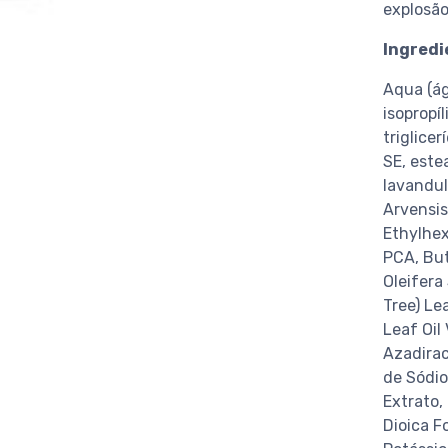
explosão
Ingredi
Aqua (águ
isopropí
triglicer
SE, estea
lavandul
Arvensis
Ethylhex
PCA, But
Oleifera
Tree) Le
Leaf Oil
Azadirac
de Sódio
Extrato,
Dioica F