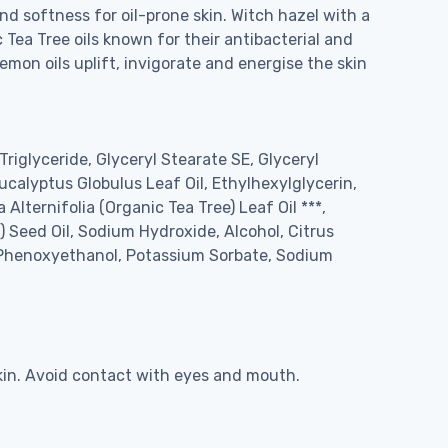
nd softness for oil-prone skin. Witch hazel with a
Tea Tree oils known for their antibacterial and
mon oils uplift, invigorate and energise the skin
Triglyceride, Glyceryl Stearate SE, Glyceryl
ucalyptus Globulus Leaf Oil, Ethylhexylglycerin,
lternifolia (Organic Tea Tree) Leaf Oil ***,
) Seed Oil, Sodium Hydroxide, Alcohol, Citrus
t, Phenoxyethanol, Potassium Sorbate, Sodium
kin. Avoid contact with eyes and mouth.