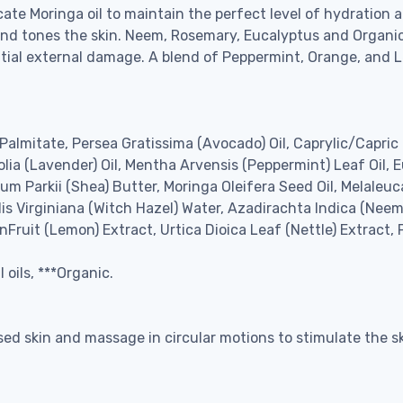
ate Moringa oil to maintain the perfect level of hydration a
and tones the skin. Neem, Rosemary, Eucalyptus and Organic 
ntial external damage. A blend of Peppermint, Orange, and Le
 Palmitate, Persea Gratissima (Avocado) Oil, Caprylic/Capric 
ia (Lavender) Oil, Mentha Arvensis (Peppermint) Leaf Oil, E
arkii (Shea) Butter, Moringa Oleifera Seed Oil, Melaleuca A
is Virginiana (Witch Hazel) Water, Azadirachta Indica (Neem
nFruit (Lemon) Extract, Urtica Dioica Leaf (Nettle) Extrac
 oils, ***Organic.
ed skin and massage in circular motions to stimulate the s