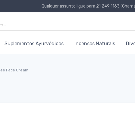
Qualquer assunto ligue para 21 249 1163 (Chamad
Suplementos Ayurvédicos
Incensos Naturais
Div
ree Face Cream