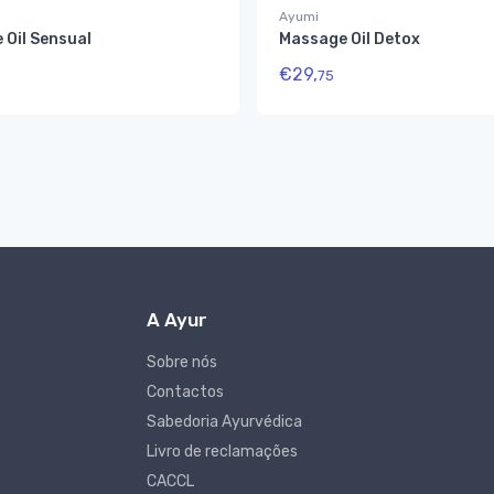
Ayumi
 Oil Sensual
Massage Oil Detox
€
29,
75
A Ayur
Sobre nós
Contactos
Sabedoria Ayurvédica
Livro de reclamações
CACCL