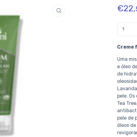
€
22,
Quantidad
Creme f
Uma mist
e óleo d
de hidra
oleosida
Lavanda 
pele. Os
Tea Tree
antibact
pele de 
óleos de
revigora