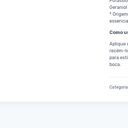
Potássio
Geraniol 
* Origem
essencia
Como u
Aplique 
recém-l
para est
boca.
Categoria