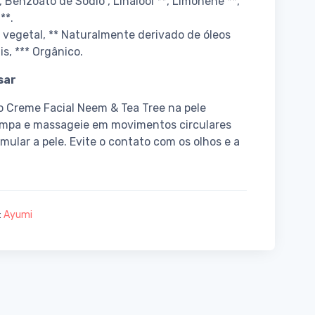
, Benzoato de Sódio , Linalool **, Limonene **,
**.
 vegetal, ** Naturalmente derivado de óleos
is, *** Orgânico.
sar
o Creme Facial Neem & Tea Tree na pele
impa e massageie em movimentos circulares
imular a pele. Evite o contato com os olhos e a
:
Ayumi