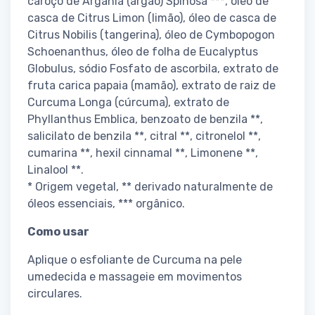
caroço de Argania (argão) Spinosa ***, óleo de
casca de Citrus Limon (limão), óleo de casca de
Citrus Nobilis (tangerina), óleo de Cymbopogon
Schoenanthus, óleo de folha de Eucalyptus
Globulus, sódio Fosfato de ascorbila, extrato de
fruta carica papaia (mamão), extrato de raiz de
Curcuma Longa (cúrcuma), extrato de
Phyllanthus Emblica, benzoato de benzila **,
salicilato de benzila **, citral **, citronelol **,
cumarina **, hexil cinnamal **, Limonene **,
Linalool **.
* Origem vegetal, ** derivado naturalmente de
óleos essenciais, *** orgânico.
Como usar
Aplique o esfoliante de Curcuma na pele
umedecida e massageie em movimentos
circulares.