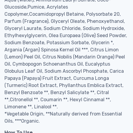
Glucoside,Pumice, Acrylates
Copolymer,Cocamidopropyl Betaine, Polysorbate 20,
Parfum (Fragrance), Glyceryl Oleate, Phenoxyethanol,
Glyceryl Laurate, Sodium Chloride, Sodium Hydroxide,
Ethylhexylglycerin, Olea Europaea (Olive) Seed Powder,
Sodium Benzoate, Potassium Sorbate, Glycerin *,
Argania (Argan) Spinosa Kernel Oil ***, Citrus Limon
(Lemon) Peel Oil, Citrus Nobilis (Mandarin Orange) Peel
Oil, Cymbopogon Schoenanthus Oil, Eucalyptus
Globulus Leaf Oil, Sodium Ascorbyl Phosphate, Carica
Papaya (Papaya) Fruit Extract, Curcuma Longa
(Turmeric) Root Extract, Phyllanthus Emblica Extract,
Benzyl Benzoate **, Benzyl Salicylate **, Citral
**,Citronellol **, Coumarin **, Hexyl Cinnamal **,
Limonene **, Linalool **.
*Vegetable Origin, **Naturally derived from Essential
Oils, ***Organic.
How To Use