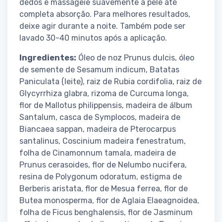
dedos e massageie suavemente a pele até
completa absorção. Para melhores resultados,
deixe agir durante a noite. Também pode ser
lavado 30-40 minutos após a aplicação.
Ingredientes:
Óleo de noz Prunus dulcis, óleo
de semente de Sesamum indicum, Batatas
Paniculata (leite), raiz de Rubia cordifolia, raiz de
Glycyrrhiza glabra, rizoma de Curcuma longa,
flor de Mallotus philippensis, madeira de álbum
Santalum, casca de Symplocos, madeira de
Biancaea sappan, madeira de Pterocarpus
santalinus, Coscinium madeira fenestratum,
folha de Cinamonnum tamala, madeira de
Prunus cerasoides, flor de Nelumbo nucifera,
resina de Polygonum odoratum, estigma de
Berberis aristata, flor de Mesua ferrea, flor de
Butea monosperma, flor de Aglaia Elaeagnoidea,
folha de Ficus benghalensis, flor de Jasminum