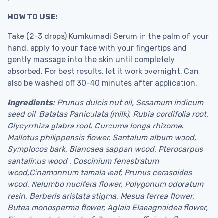
HOW TO USE:
Take (2-3 drops) Kumkumadi Serum in the palm of your
hand, apply to your face with your fingertips and
gently massage into the skin until completely
absorbed. For best results, let it work overnight. Can
also be washed off 30-40 minutes after application.
Ingredients:
Prunus dulcis nut oil, Sesamum indicum
seed oil, Batatas Paniculata (milk), Rubia cordifolia root,
Glycyrrhiza glabra root, Curcuma longa rhizome,
Mallotus philippensis flower, Santalum album wood,
Symplocos bark, Biancaea sappan wood, Pterocarpus
santalinus wood , Coscinium fenestratum
wood,Cinamonnum tamala leaf, Prunus cerasoides
wood, Nelumbo nucifera flower, Polygonum odoratum
resin, Berberis aristata stigma, Mesua ferrea flower,
Butea monosperma flower, Aglaia Elaeagnoidea flower,