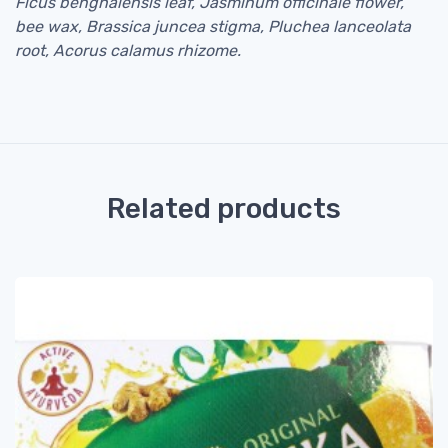
Ficus benghalensis leaf, Jasminum officinale flower,
bee wax, Brassica juncea stigma, Pluchea lanceolata
root, Acorus calamus rhizome.
Related products