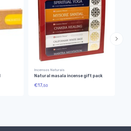
Incensos Naturais
Inc
d
Natural masala incense gift pack
In
Me
€
17,
50
€
3