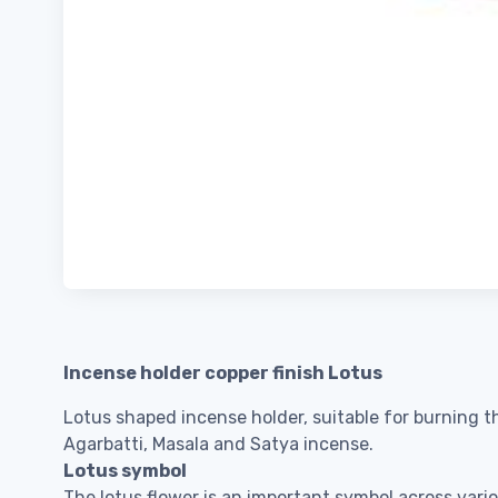
Incense holder copper finish Lotus
Lotus shaped incense holder, suitable for burning t
Agarbatti, Masala and Satya incense.
Lotus symbol
The lotus flower is an important symbol across vario