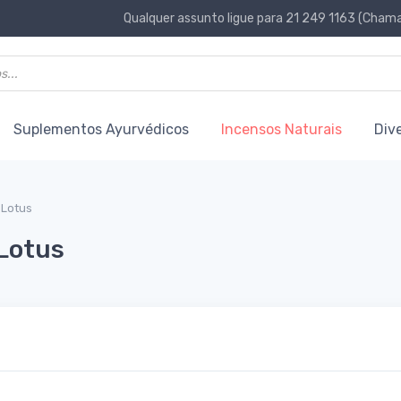
Qualquer assunto ligue para 21 249 1163 (Chamad
Suplementos Ayurvédicos
Incensos Naturais
Div
 Lotus
 Lotus