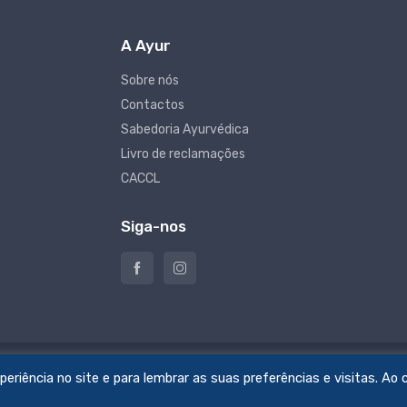
A Ayur
Sobre nós
Contactos
Sabedoria Ayurvédica
Livro de reclamações
CACCL
Siga-nos
riência no site e para lembrar as suas preferências e visitas. Ao c