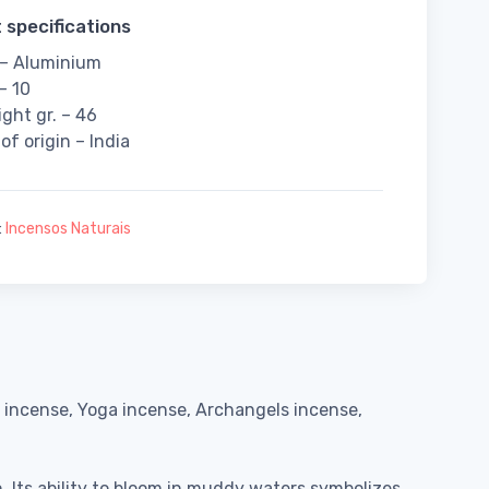
 specifications
 – Aluminium
– 10
ight gr. – 46
of origin – India
:
Incensos Naturais
o incense, Yoga incense, Archangels incense,
. Its ability to bloom in muddy waters symbolizes