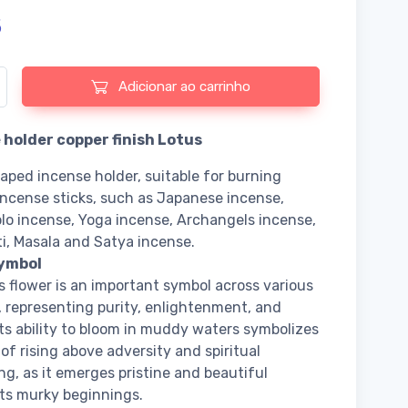
5
 de Incense holder copper finish Lotus
Adicionar ao carrinho
 holder copper finish Lotus
aped incense holder, suitable for burning
incense sticks, such as Japanese incense,
lo incense, Yoga incense, Archangels incense,
i, Masala and Satya incense.
ymbol
s flower is an important symbol across various
, representing purity, enlightenment, and
 Its ability to bloom in muddy waters symbolizes
 of rising above adversity and spiritual
g, as it emerges pristine and beautiful
its murky beginnings.