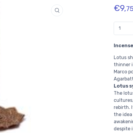
€
9,
7
Quantidade
Incense
Lotus sh
thinner 
Marco po
Agarbatt
Lotus s
The lotu
cultures
rebirth.
the idea
awakenin
despite 