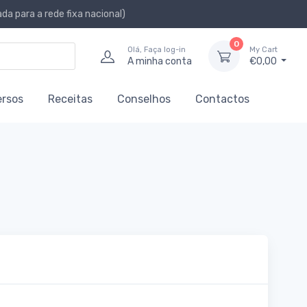
a para a rede fixa nacional)
0
Olá, Faça log-in
My Cart
A minha conta
€0,00
ersos
Receitas
Conselhos
Contactos