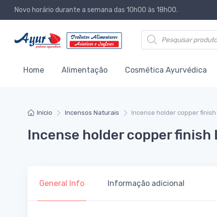
Novo horário durante a semana das 10h00 às 18h00.
Products search
Home
Alimentação
Cosmética Ayurvédica
Início
Incensos Naturais
Incense holder copper finish
Incense holder copper finish
General Info
Informação adicional