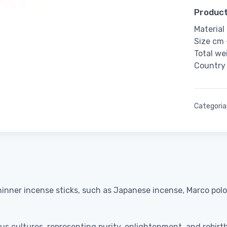
Product
Material
Size cm 
Total we
Country 
Categoria
hinner incense sticks, such as Japanese incense, Marco pol
us cultures, representing purity, enlightenment, and rebirth