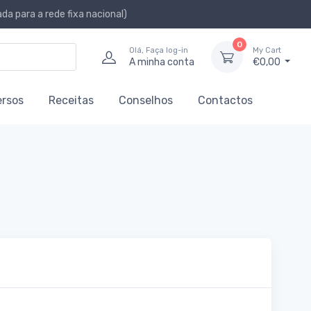
a para a rede fixa nacional)
0
Olá, Faça log-in
My Cart
A minha conta
€0,00
ersos
Receitas
Conselhos
Contactos