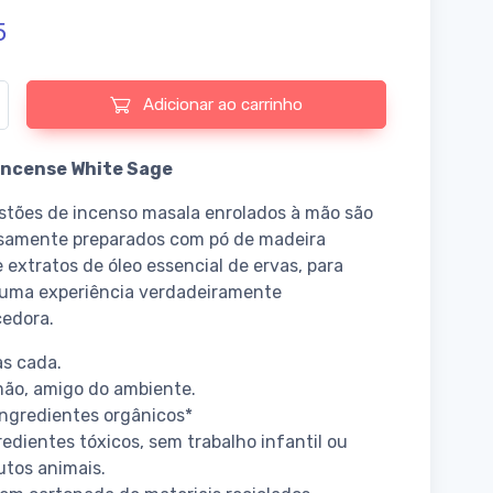
5
e de Masala Incense White Sage
Adicionar ao carrinho
Incense White Sage
stões de incenso masala enrolados à mão são
samente preparados com pó de madeira
e extratos de óleo essencial de ervas, para
 uma experiência verdadeiramente
cedora.
s cada.
mão, amigo do ambiente.
ngredientes orgânicos*
edientes tóxicos, sem trabalho infantil ou
tos animais.