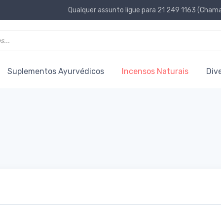
Qualquer assunto ligue para 21 249 1163 (Chamad
Suplementos Ayurvédicos
Incensos Naturais
Div