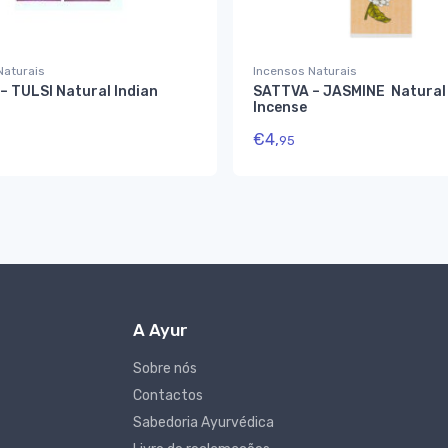
Naturais
Incensos Naturais
– TULSI Natural Indian
SATTVA – JASMINE Natural 
Incense
€
4,
95
A Ayur
Sobre nós
Contactos
Sabedoria Ayurvédica