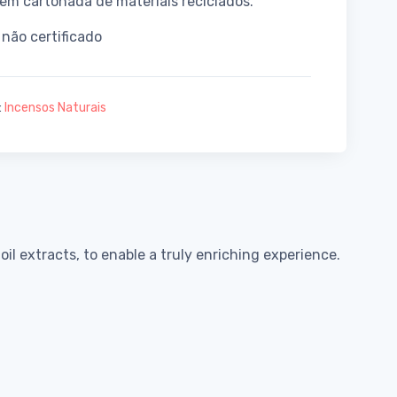
m cartonada de materiais reciclados.
não certificado
:
Incensos Naturais
l extracts, to enable a truly enriching experience.