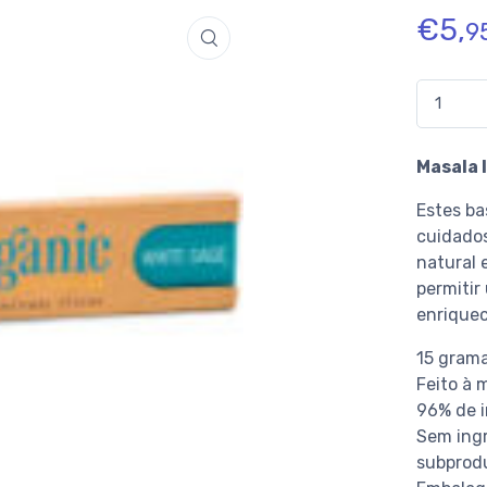
€
5,
9
Quantidad
Masala 
Estes ba
cuidado
natural 
permitir
enrique
15 grama
Feito à 
96% de i
Sem ingr
subprodu