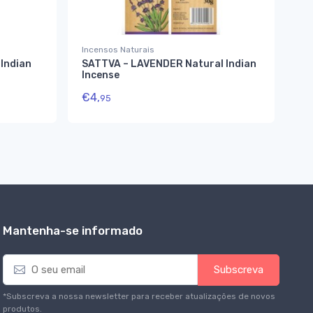
Incensos Naturais
Inc
Indian
SATTVA – LAVENDER Natural Indian
In
Incense
€
3
€
4,
95
Mantenha-se informado
E
Subscreva
m
a
*Subscreva a nossa newsletter para receber atualizações de novos
i
produtos.
l