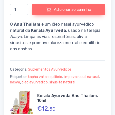
Quantidade de Kerala Ayurveda Anu Thailam, 10ml
Adicionar ao carrinho
O
Anu Thailam
é um óleo nasal ayurvédico
natural da
Kerala Ayurveda
, usado na terapia
Nasya
. Limpa as vias respiratórias, alivia
sinusites e promove clareza mental e equilíbrio
dos doshas.
Categoria:
Suplementos Ayurvédicos
Etiquetas:
kapha vata equilíbrio
,
limpeza nasal natural
,
nasya
,
óleo ayurvédico
,
sinusite natural
Kerala Ayurveda Anu Thailam,
10ml
€
12,
50