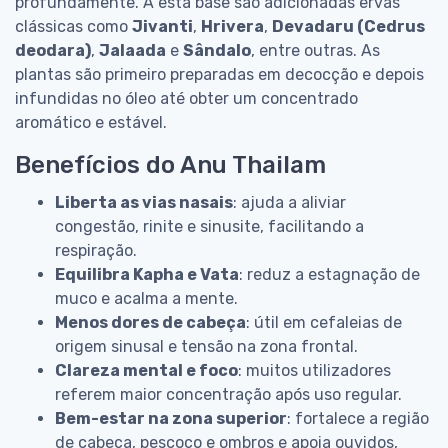
profundamente. A esta base são adicionadas ervas
clássicas como
Jivanti
,
Hrivera
,
Devadaru (Cedrus
deodara)
,
Jalaada
e
Sândalo
, entre outras. As
plantas são primeiro preparadas em decocção e depois
infundidas no óleo até obter um concentrado
aromático e estável.
Benefícios do Anu Thailam
Liberta as vias nasais
: ajuda a aliviar
congestão, rinite e sinusite, facilitando a
respiração.
Equilibra Kapha e Vata
: reduz a estagnação de
muco e acalma a mente.
Menos dores de cabeça
: útil em cefaleias de
origem sinusal e tensão na zona frontal.
Clareza mental e foco
: muitos utilizadores
referem maior concentração após uso regular.
Bem-estar na zona superior
: fortalece a região
de cabeça, pescoço e ombros e apoia ouvidos,