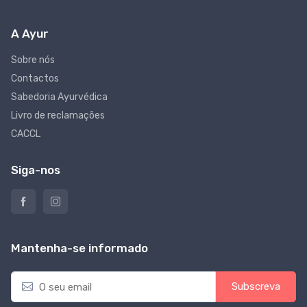
A Ayur
Sobre nós
Contactos
Sabedoria Ayurvédica
Livro de reclamações
CACCL
Siga-nos
Mantenha-se informado
E
Subscreva
m
a