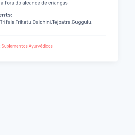
 fora do alcance de crianças
ents:
Trifala,Trikatu,Dalchini,Tejpatra.Guggulu.
:
Suplementos Ayurvédicos