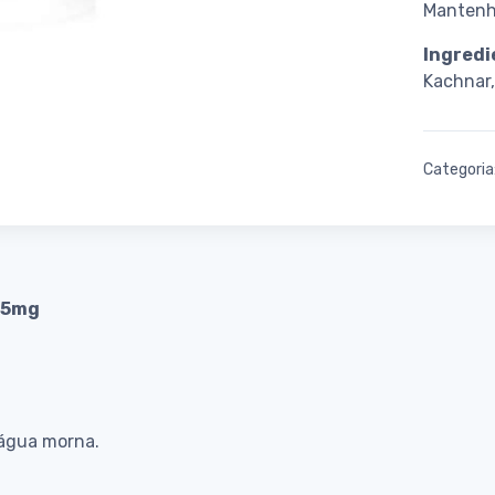
Mantenha
Ingredi
Kachnar,
Categoria
75mg
 água morna.