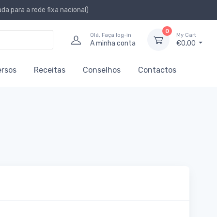
a para a rede fixa nacional)
0
Olá, Faça log-in
My Cart
A minha conta
€0,00
ersos
Receitas
Conselhos
Contactos