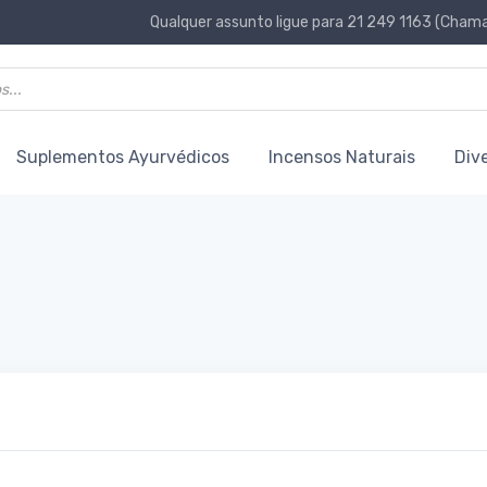
Qualquer assunto ligue para 21 249 1163 (Chamad
Suplementos Ayurvédicos
Incensos Naturais
Div