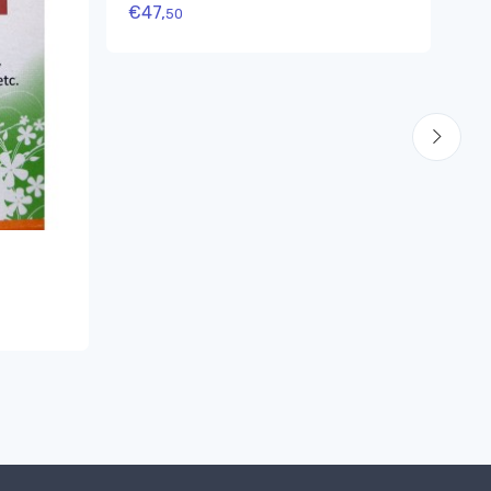
€
47,
50
Mah
Ma
Su
Ta
€