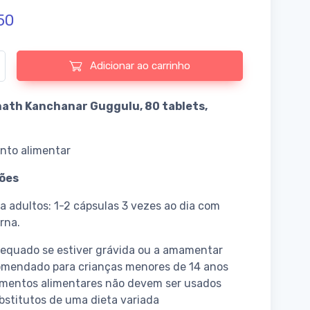
50
e de Kanchanar Guggulu
Adicionar ao carrinho
ath Kanchanar Guggulu, 80 tablets,
nto alimentar
ões
a adultos: 1-2 cápsulas 3 vezes ao dia com
rna.
equado se estiver grávida ou a amamentar
omendado para crianças menores de 14 anos
ementos alimentares não devem ser usados
stitutos de uma dieta variada