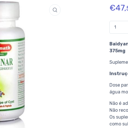
€
47,
Quantidad
Baidyan
375mg
Supleme
Instruç
Dose par
água mo
Não é ad
Não rec
Os supl
como sub