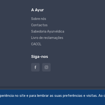
A Ayur
Sobre nós
Contactos
Sabedoria Ayurvédica
Livro de reclamações
CACCL
Siga-nos
riência no site e para lembrar as suas preferências e visitas. Ao c