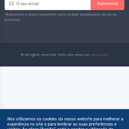
Subscreva
m
a
*Subscreva a nossa newsletter para receber atualizações de novos
i
produtos.
l
*
© All rights reserved. Feito com amor por
zemstudio
Nós utilizamos os cookies do nosso website para melhorar a
experiência no site e para lembrar as suas preferências e