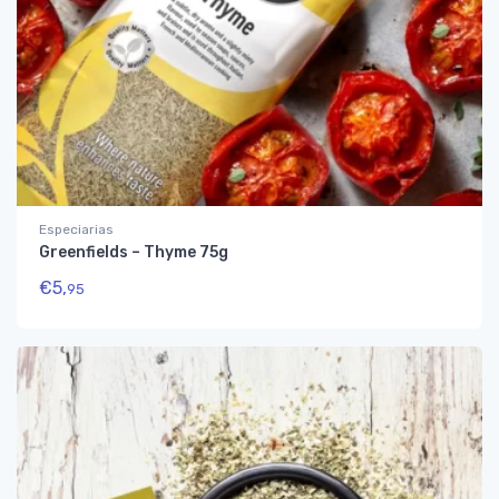
Especiarias
Greenfields – Thyme 75g
€
5,
95