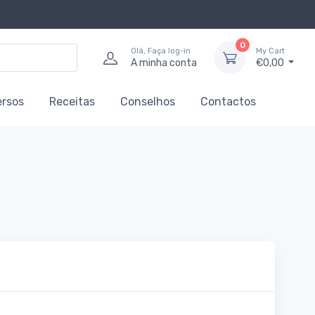
0
Olá, Faça log-in
My Cart
A minha conta
€0,00
ersos
Receitas
Conselhos
Contactos