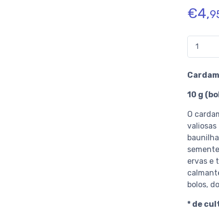
€
4,
9
Quantidad
Cardamo
10 g (bo
O cardam
valiosas
baunilha
semente
ervas e 
calmante
bolos, do
* de cu