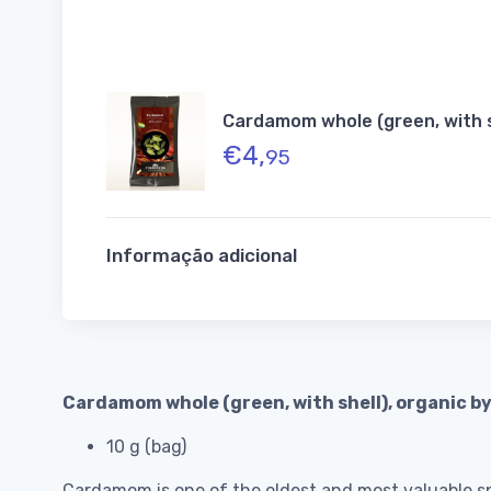
Cardamom whole (green, with s
€
4,
95
Informação adicional
Cardamom whole (green, with shell), organic 
10 g (bag)
Cardamom is one of the oldest and most valuable spic