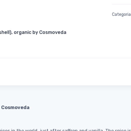
Categoria
hell), organic by Cosmoveda
by Cosmoveda
es in the world, just after saffron and vanilla. The spice is