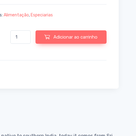
s:
Alimentação
,
Especiarias
Quantidade de Cardamom whole (green, with shell), organic by
Adicionar ao carrinho
 native to southern India, today it comes from Sri