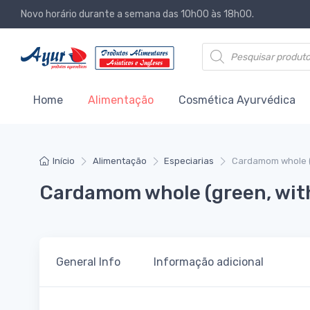
Novo horário durante a semana das 10h00 às 18h00.
Products search
Home
Alimentação
Cosmética Ayurvédica
Início
Alimentação
Especiarias
Cardamom whole (g
Cardamom whole (green, with
General Info
Informação adicional