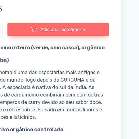
5
e de Cardamom whole (green, with shell), organic by Cosmoveda
Adicionar ao carrinho
mo inteiro (verde, com casca), orgânico
lsa)
omo é uma das especiarias mais antigas e
 do mundo, logo depois da CURCUMA e da
. A especiaria é nativa do sul da Índia. As
s de cardamomo combinam bem com outras
temperos de curry devido ao seu sabor doce,
 e refrescante. É usado em muitos licores e
ces e laticínios.
ltivo orgânico controlado