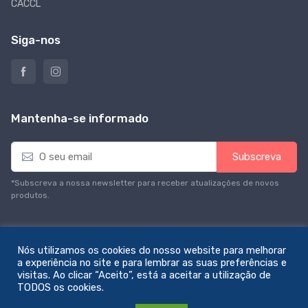
CACCL
Siga-nos
Mantenha-se informado
E
Subscreva
m
a
*Subscreva a nossa newsletter para receber atualizações de novos
i
produtos.
l
*
Nós utilizamos os cookies do nosso website para melhorar
a experiência no site e para lembrar as suas preferências e
visitas. Ao clicar “Aceito”, está a aceitar a utilização de
© All rights reserved. Feito com amor por
zemstudio
TODOS os cookies.