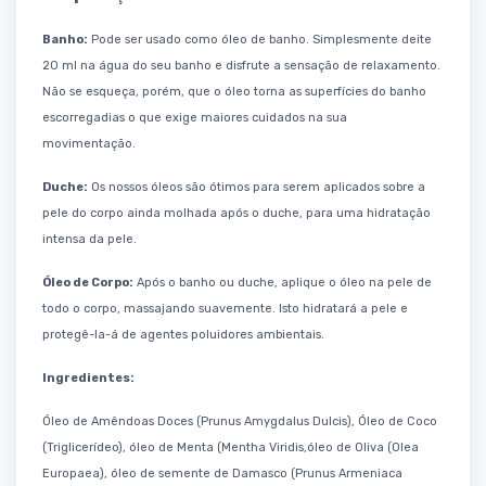
Banho:
Pode ser usado como óleo de banho. Simplesmente deite
20 ml na água do seu banho e disfrute a
sensação de relaxamento.
Não se esqueça, porém, que o óleo torna as superfícies do banho
escorregadias o
que exige maiores cuidados na sua
movimentação.
Duche:
Os nossos óleos são ótimos para serem aplicados sobre a
pele do corpo ainda molhada após o duche,
para uma hidratação
intensa da pele.
Óleo de Corpo:
Após o banho ou duche, aplique o óleo na pele de
todo o corpo, massajando suavemente. Isto
hidratará a pele e
protegê-la-á de agentes poluidores ambientais.
Ingredientes:
Óleo de Amêndoas Doces (Prunus Amygdalus Dulcis), Óleo de Coco
(Triglicerídeo), óleo de Menta (Mentha
Viridis,óleo de Oliva (Olea
Europaea), óleo de semente de Damasco (Prunus Armeniaca