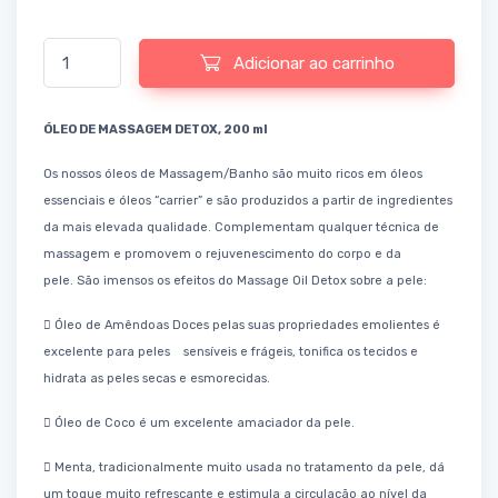
Quantidade de Massage Oil Detox
Adicionar ao carrinho
ÓLEO DE MASSAGEM DETOX,
200 ml
Os nossos óleos de Massagem/Banho são muito ricos em óleos
essenciais e óleos “carrier” e são produzidos a
partir de ingredientes
da mais elevada qualidade. Complementam qualquer técnica de
massagem e promovem o
rejuvenescimento do corpo e da
pele.
São imensos os efeitos do Massage Oil Detox sobre a pele:
 Óleo de Amêndoas Doces pelas suas propriedades emolientes é
excelente para peles sensíveis e frágeis,
tonifica os tecidos e
hidrata as peles secas e esmorecidas.
 Óleo de Coco é um excelente amaciador da pele.
 Menta, tradicionalmente muito usada no tratamento da pele, dá
um toque muito refrescante e estimula a
circulação ao nível da