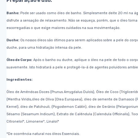
Preparação e uso:
Banho:
Pode ser usado como óleo de banho. Simplesmente deite 20 ml na á
disfrute a
sensação de relaxamento. Não se esqueça, porém, que o óleo torna 
escorregadias o
que exige maiores cuidados na sua movimentação.
Duche:
Os nossos óleos são ótimos para serem aplicados sobre a pele do cor
duche,
para uma hidratação intensa da pele.
Óleo de Corpo:
Após o banho ou duche, aplique o óleo na pele de todo o cor
suavemente. Isto
hidratará a pele e protegê-la-á de agentes poluidores ambie
Ingredientes:
Óleo de Amêndoas Doces (Prunus Amygdalus Dulcis), Óleo de Coco (Trigliceríd
(Mentha
Viridis,óleo de Oliva (Olea Europaea), óleo de semente de Damasco 
Kernel), óleo de
Patchouli, (Pogostemon Cablin), óleo de Gerânio (Pelargonium
Sésamo (Sesamum
Indicum), Extrato de Calêndula (Calendula Officinalis), Toco
Citronelol*, Limonene*,
Linalol*
*De ocorrência natural nos óleos Essenciais.