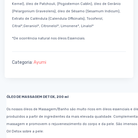
Kernel), óleo de
Patchouli, (Pogostemon Cablin), óleo de Gerânio
(Pelargonium Graveolens), óleo de Sésamo (Sesamum
Indicum),
Extrato de Calêndula (Calendula Officinalis), Tocoferol,
Citral*,Geraniol*, Citronelol*, Limonene*,
Linalol*
*De ocorrência natural nos óleos Essenciais.
Categoria:
Ayumi
ÓLEO DE MASSAGEM DETOX,
200 ml
Os nossos óleos de Massagem/Banho são muito ricos em óleos essenciais e óleo
produzidos a
partir de ingredientes da mais elevada qualidade. Complement
massagem e promovem o
rejuvenescimento do corpo e da pele.
São imensos 
Oil Detox sobre a pele: