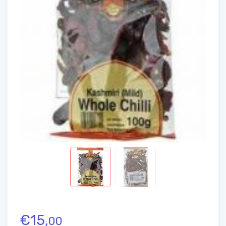
€
15,
00