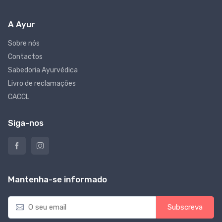
A Ayur
Sobre nós
Contactos
Sabedoria Ayurvédica
Livro de reclamações
CACCL
Siga-nos
Mantenha-se informado
E
Subscreva
m
a