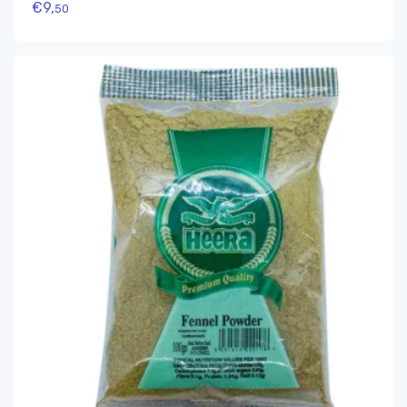
€
9,
50