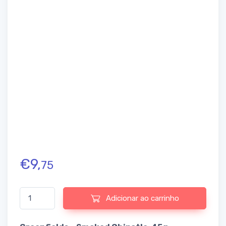
€
9,
75
Quantidade de Greenfields - Smoked Chipotle 45g
Adicionar ao carrinho