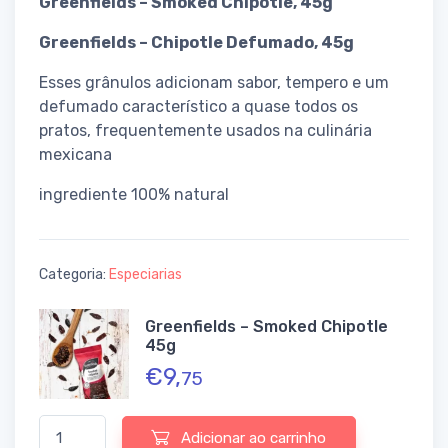
Greenfields – Smoked Chipotle, 45g
Greenfields – Chipotle Defumado, 45g
Esses grânulos adicionam sabor, tempero e um
defumado característico a quase todos os
pratos, frequentemente usados na culinária
mexicana
ingrediente 100% natural
Categoria:
Especiarias
Greenfields – Smoked Chipotle
45g
€
9,
75
Quantidade de Greenfields - Smoked Chipotle 45g
Adicionar ao carrinho