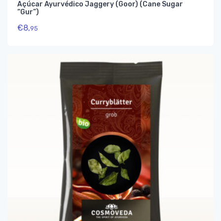
Açúcar Ayurvédico Jaggery (Goor) (Cane Sugar
“Gur”)
€
8,
95