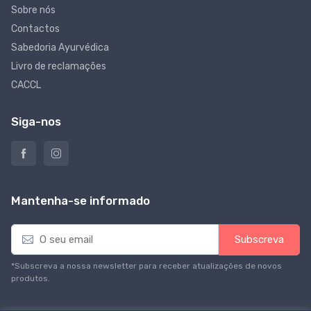
Sobre nós
Contactos
Sabedoria Ayurvédica
Livro de reclamações
CACCL
Siga-nos
Mantenha-se informado
E
Subscreva
m
a
*Subscreva a nossa newsletter para receber atualizações de novos
i
produtos.
l
*