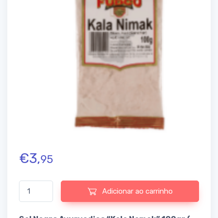
€
3,
95
Quantidade de FUDCO - KALA NIMAK (SANCHAR)100G
Adicionar ao carrinho