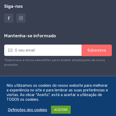
Siga-nos
Mantenha-se informado
E
Subscreva
m
a
*Subscreva a nossa newsletter para receber atualizações de novos
i
produtos.
l
*
Nós utilizamos os cookies do nosso website para melhorar
a experiência no site e para lembrar as suas preferências e
visitas. Ao clicar “Aceito”, está a aceitar a utilização de
© All rights reserved. Feito com amor por
zemstudio
TODOS os cookies.
Definições dos cookies
ACEITAR
0