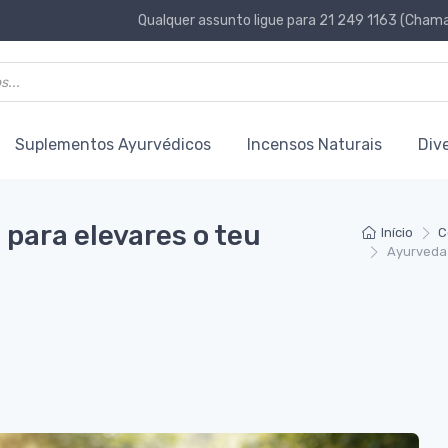
Qualquer assunto ligue para 21 249 1163 (Chamad
Suplementos Ayurvédicos
Incensos Naturais
Div
 para elevares o teu
Início
C
Ayurveda 