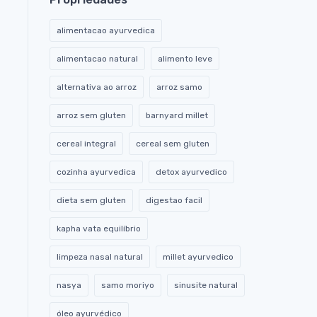
alimentacao ayurvedica
alimentacao natural
alimento leve
alternativa ao arroz
arroz samo
arroz sem gluten
barnyard millet
cereal integral
cereal sem gluten
cozinha ayurvedica
detox ayurvedico
dieta sem gluten
digestao facil
kapha vata equilíbrio
limpeza nasal natural
millet ayurvedico
nasya
samo moriyo
sinusite natural
óleo ayurvédico