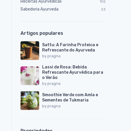
Receitas Ayurvédicas
102
Sabedoria Ayurveda
23
Artigos populares
Sattu: A Farinha Proteica e
Refrescante do Ayurveda
by
pragna
Lassi de Rosa: Bebida
Refrescante Ayurvédica para
o Verão
by
pragna
Smoothie Verde com Amla e
Sementes de Tukmaria
by
pragna
Propriedades