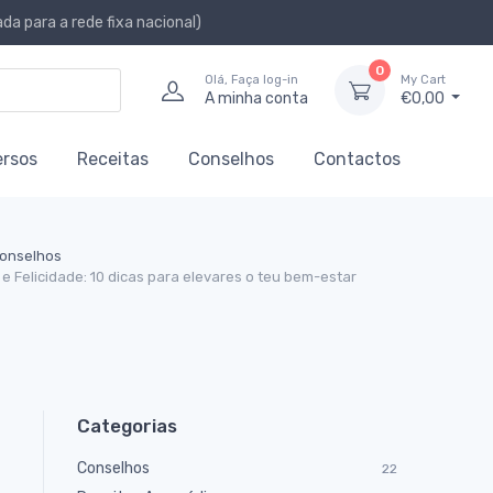
a para a rede fixa nacional)
0
Olá, Faça log-in
My Cart
A minha conta
€0,00
ersos
Receitas
Conselhos
Contactos
onselhos
e Felicidade: 10 dicas para elevares o teu bem-estar
Categorias
Conselhos
22