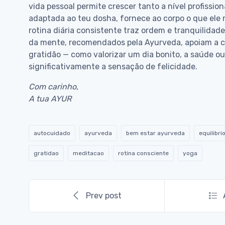
vida pessoal permite crescer tanto a nível profissi
adaptada ao teu dosha, fornece ao corpo o que ele
rotina diária consistente traz ordem e tranquilidade
da mente, recomendados pela Ayurveda, apoiam a clar
gratidão — como valorizar um dia bonito, a saúde 
significativamente a sensação de felicidade.
Com carinho,
A tua AYUR
autocuidado
ayurveda
bem estar ayurveda
equilibr
gratidao
meditacao
rotina consciente
yoga
Prev post