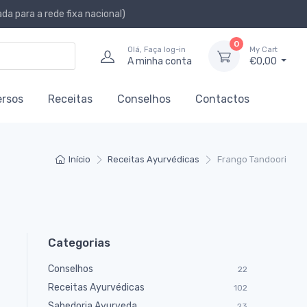
a para a rede fixa nacional)
0
Olá, Faça log-in
My Cart
A minha conta
€0,00
ersos
Receitas
Conselhos
Contactos
Início
Receitas Ayurvédicas
Frango Tandoori
Categorias
Conselhos
22
Receitas Ayurvédicas
102
Sabedoria Ayurveda
23