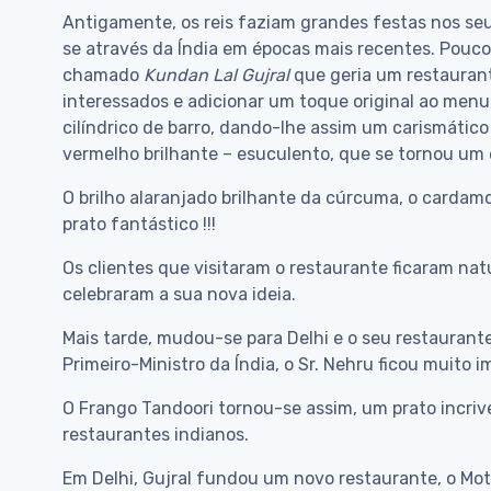
Antigamente, os reis faziam grandes festas nos seu
se através da Índia em épocas mais recentes. Pouco
chamado
Kundan Lal Gujral
que geria um restaurant
interessados e adicionar um toque original ao menu
cilíndrico de barro, dando-lhe assim um carismáti
vermelho brilhante – esuculento, que se tornou um
O brilho alaranjado brilhante da cúrcuma, o cardam
prato fantástico !!!
Os clientes que visitaram o restaurante ficaram n
celebraram a sua nova ideia.
Mais tarde, mudou-se para Delhi e o seu restaurant
Primeiro-Ministro da Índia, o Sr. Nehru ficou muito
O Frango Tandoori tornou-se assim, um prato incri
restaurantes indianos.
Em Delhi, Gujral fundou um novo restaurante, o Mo