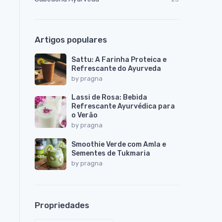
Artigos populares
Sattu: A Farinha Proteica e
Refrescante do Ayurveda
by
pragna
Lassi de Rosa: Bebida
Refrescante Ayurvédica para
o Verão
by
pragna
Smoothie Verde com Amla e
Sementes de Tukmaria
by
pragna
Propriedades