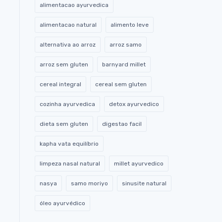
alimentacao ayurvedica
alimentacao natural
alimento leve
alternativa ao arroz
arroz samo
arroz sem gluten
barnyard millet
cereal integral
cereal sem gluten
cozinha ayurvedica
detox ayurvedico
dieta sem gluten
digestao facil
kapha vata equilíbrio
limpeza nasal natural
millet ayurvedico
nasya
samo moriyo
sinusite natural
óleo ayurvédico