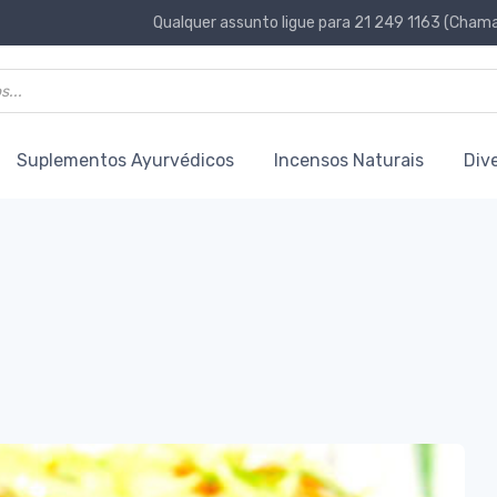
Qualquer assunto ligue para 21 249 1163 (Chamad
Suplementos Ayurvédicos
Incensos Naturais
Div