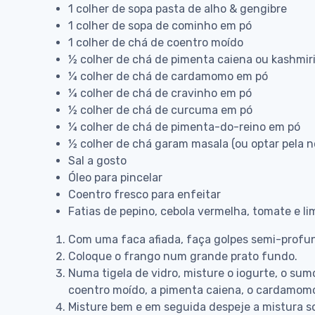
1 colher de sopa pasta de alho & gengibre
1 colher de sopa de cominho em pó
1 colher de chá de coentro moído
½ colher de chá de pimenta caiena ou kashmiri 
¼ colher de chá de cardamomo em pó
¼ colher de chá de cravinho em pó
½ colher de chá de curcuma em pó
¼ colher de chá de pimenta-do-reino em pó
½ colher de chá garam masala (ou optar pela 
Sal a gosto
Óleo para pincelar
Coentro fresco para enfeitar
Fatias de pepino, cebola vermelha, tomate e li
Com uma faca afiada, faça golpes semi-profun
Coloque o frango num grande prato fundo.
Numa tigela de vidro, misture o iogurte, o sumo
coentro moído, a pimenta caiena, o cardamomo, 
Misture bem e em seguida despeje a mistura s