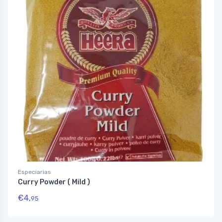
Especiarias
Curry Powder ( Mild )
€
4,
95