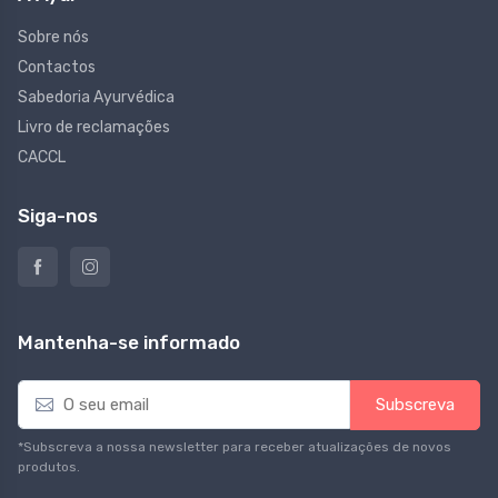
Sobre nós
Contactos
Sabedoria Ayurvédica
Livro de reclamações
CACCL
Siga-nos
Mantenha-se informado
E
Subscreva
m
a
*Subscreva a nossa newsletter para receber atualizações de novos
i
produtos.
l
*