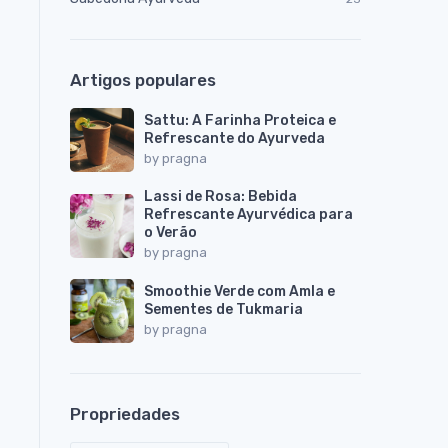
Artigos populares
Sattu: A Farinha Proteica e
Refrescante do Ayurveda
by
pragna
Lassi de Rosa: Bebida
Refrescante Ayurvédica para
o Verão
by
pragna
Smoothie Verde com Amla e
Sementes de Tukmaria
by
pragna
Propriedades