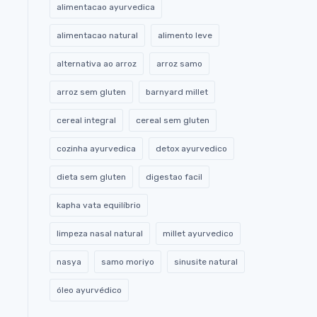
alimentacao ayurvedica
alimentacao natural
alimento leve
alternativa ao arroz
arroz samo
arroz sem gluten
barnyard millet
cereal integral
cereal sem gluten
cozinha ayurvedica
detox ayurvedico
dieta sem gluten
digestao facil
kapha vata equilíbrio
limpeza nasal natural
millet ayurvedico
nasya
samo moriyo
sinusite natural
óleo ayurvédico