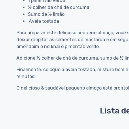
1 pimentão verde
½ colher de chá de curcuma
Sumo de ½ limão
Aveia tostada
Para preparar este delicioso pequeno almoço, você 
deixar crepitar as sementes de mostarda e em segui
amendoim e no final o pimentão verde.
Adicione ½ colher de chá de curcuma, sumo de ½ li
Finalmente, coloque a aveia tostada, misture bem 
minutos.
O delicioso & saudável pequeno almoço está pronto!
Lista d