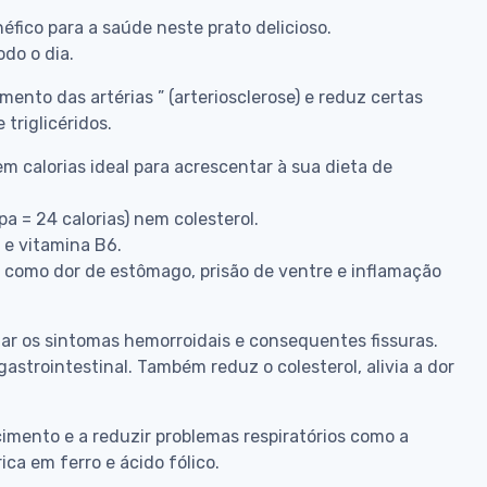
ico para a saúde neste prato delicioso.
odo o dia.
ento das artérias ” (arteriosclerose) e reduz certas
 triglicéridos.
 calorias ideal para acrescentar à sua dieta de
a = 24 calorias) nem colesterol.
o e vitamina B6.
 como dor de estômago, prisão de ventre e inflamação
iar os sintomas hemorroidais e consequentes fissuras.
astrointestinal. Também reduz o colesterol, alivia a dor
cimento e a reduzir problemas respiratórios como a
ca em ferro e ácido fólico.