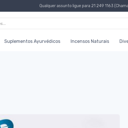
Qualquer assunto ligue para 21 249 1163 (Chamad
Suplementos Ayurvédicos
Incensos Naturais
Div