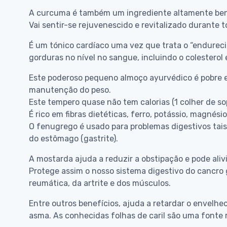
A curcuma é também um ingrediente altamente benéf
Vai sentir-se rejuvenescido e revitalizado durante t
É um tónico cardíaco uma vez que trata o “endurecim
gorduras no nível no sangue, incluindo o colesterol e
Este poderoso pequeno almoço ayurvédico é pobre em
manutenção do peso.
Este tempero quase não tem calorias (1 colher de sop
É rico em fibras dietéticas, ferro, potássio, magnési
O fenugrego é usado para problemas digestivos tais
do estômago (gastrite).
A mostarda ajuda a reduzir a obstipação e pode aliv
Protege assim o nosso sistema digestivo do cancro g
reumática, da artrite e dos músculos.
Entre outros benefícios, ajuda a retardar o envelhe
asma. As conhecidas folhas de caril são uma fonte ri