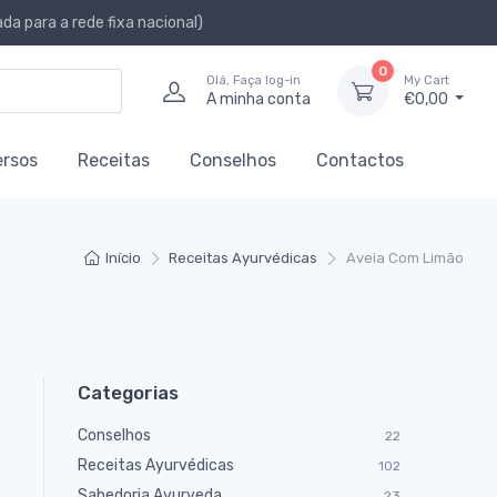
a para a rede fixa nacional)
0
Olá, Faça log-in
My Cart
A minha conta
€0,00
ersos
Receitas
Conselhos
Contactos
Início
Receitas Ayurvédicas
Aveia Com Limão
Categorias
Conselhos
22
Receitas Ayurvédicas
102
Sabedoria Ayurveda
23