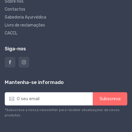
Sobre nós
Contactos
Sabedoria Ayurvédica
Livro de reclamações
CACCL
Siga-nos
Mantenha-se informado
E
Subscreva
m
a
*Subscreva a nossa newsletter para receber atualizações de novos
i
produtos.
l
*