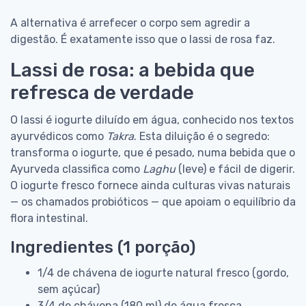
A alternativa é arrefecer o corpo sem agredir a
digestão. É exatamente isso que o lassi de rosa faz.
Lassi de rosa: a bebida que
refresca de verdade
O lassi é iogurte diluído em água, conhecido nos textos
ayurvédicos como
Takra
. Esta diluição é o segredo:
transforma o iogurte, que é pesado, numa bebida que o
Ayurveda classifica como
Laghu
(leve) e fácil de digerir.
O iogurte fresco fornece ainda culturas vivas naturais
— os chamados probióticos — que apoiam o equilíbrio da
flora intestinal.
Ingredientes (1 porção)
1/4 de chávena de iogurte natural fresco (gordo,
sem açúcar)
3/4 de chávena (180 ml) de água fresca