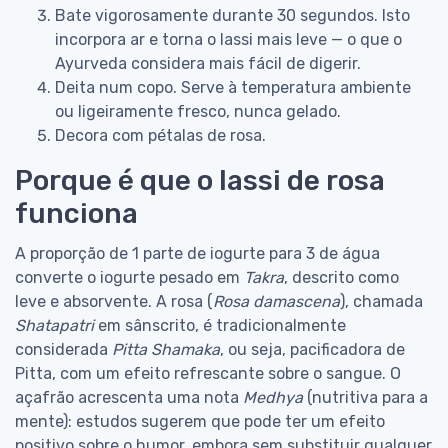
Bate vigorosamente durante 30 segundos. Isto
incorpora ar e torna o lassi mais leve — o que o
Ayurveda considera mais fácil de digerir.
Deita num copo. Serve à temperatura ambiente
ou ligeiramente fresco, nunca gelado.
Decora com pétalas de rosa.
Porque é que o lassi de rosa
funciona
A proporção de 1 parte de iogurte para 3 de água
converte o iogurte pesado em
Takra
, descrito como
leve e absorvente. A rosa (
Rosa damascena
), chamada
Shatapatri
em sânscrito, é tradicionalmente
considerada
Pitta Shamaka
, ou seja, pacificadora de
Pitta, com um efeito refrescante sobre o sangue. O
açafrão acrescenta uma nota
Medhya
(nutritiva para a
mente): estudos sugerem que pode ter um efeito
positivo sobre o humor, embora sem substituir qualquer