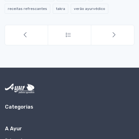
receitas refrescantes
takra
verão ayurvédico
Categorias
A Ayur