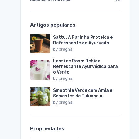
Artigos populares
Sattu: A Farinha Proteica e
Refrescante do Ayurveda
by
pragna
Lassi de Rosa: Bebida
Refrescante Ayurvédica para
o Verão
by
pragna
Smoothie Verde com Amla e
Sementes de Tukmaria
by
pragna
Propriedades