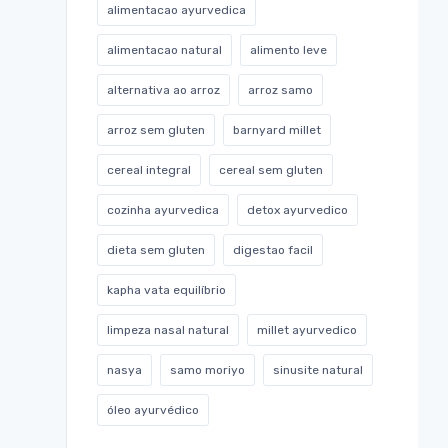
alimentacao ayurvedica
alimentacao natural
alimento leve
alternativa ao arroz
arroz samo
arroz sem gluten
barnyard millet
cereal integral
cereal sem gluten
cozinha ayurvedica
detox ayurvedico
dieta sem gluten
digestao facil
kapha vata equilíbrio
limpeza nasal natural
millet ayurvedico
nasya
samo moriyo
sinusite natural
óleo ayurvédico