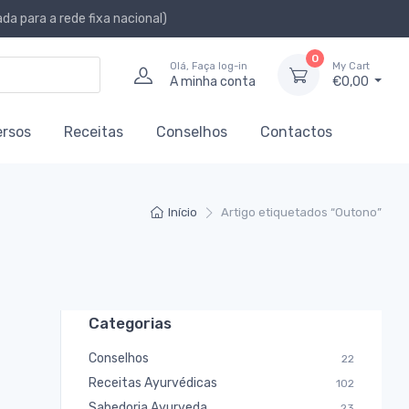
a para a rede fixa nacional)
0
Olá, Faça log-in
My Cart
A minha conta
€0,00
ersos
Receitas
Conselhos
Contactos
Início
Artigo etiquetados “Outono”
Categorias
Conselhos
22
Receitas Ayurvédicas
102
Sabedoria Ayurveda
23