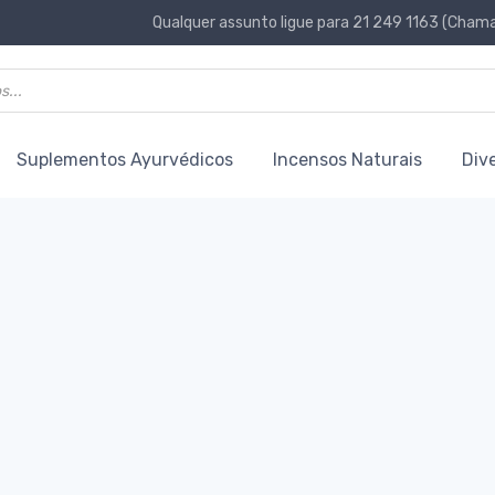
Qualquer assunto ligue para 21 249 1163 (Chamad
Suplementos Ayurvédicos
Incensos Naturais
Div