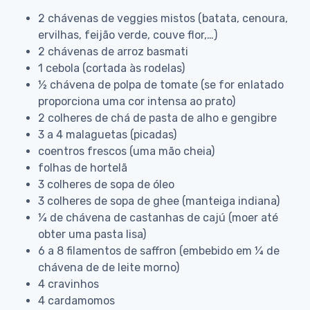
2 chávenas de veggies mistos (batata, cenoura,
ervilhas, feijão verde, couve flor,…)
2 chávenas de arroz basmati
1 cebola (cortada às rodelas)
½ chávena de polpa de tomate (se for enlatado
proporciona uma cor intensa ao prato)
2 colheres de chá de pasta de alho e gengibre
3 a 4 malaguetas (picadas)
coentros frescos (uma mão cheia)
folhas de hortelã
3 colheres de sopa de óleo
3 colheres de sopa de ghee (manteiga indiana)
¼ de chávena de castanhas de cajú (moer até
obter uma pasta lisa)
6 a 8 filamentos de saffron (embebido em ¼ de
chávena de de leite morno)
4 cravinhos
4 cardamomos