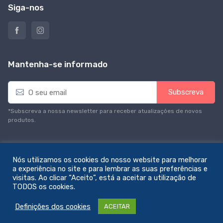
Siga-nos
Mantenha-se informado
E
Subscreva
m
a
*Subscreva a nossa newsletter para receber atualizações de novos
i
produtos.
l
*
Nós utilizamos os cookies do nosso website para melhorar
a experiência no site e para lembrar as suas preferências e
visitas. Ao clicar “Aceito”, está a aceitar a utilização de
© All rights reserved. Feito com amor por
zemstudio
TODOS os cookies.
Definições dos cookies
ACEITAR
0
Sidebar
Menu
€0,00