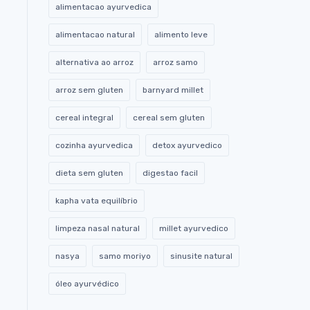
alimentacao ayurvedica
alimentacao natural
alimento leve
alternativa ao arroz
arroz samo
arroz sem gluten
barnyard millet
cereal integral
cereal sem gluten
cozinha ayurvedica
detox ayurvedico
dieta sem gluten
digestao facil
kapha vata equilíbrio
limpeza nasal natural
millet ayurvedico
nasya
samo moriyo
sinusite natural
óleo ayurvédico