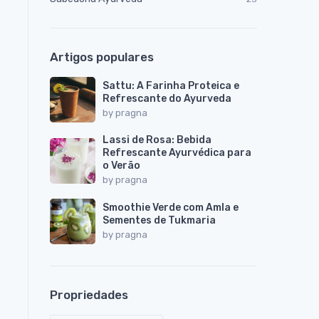
Artigos populares
Sattu: A Farinha Proteica e
Refrescante do Ayurveda
by
pragna
Lassi de Rosa: Bebida
Refrescante Ayurvédica para
o Verão
by
pragna
Smoothie Verde com Amla e
Sementes de Tukmaria
by
pragna
Propriedades