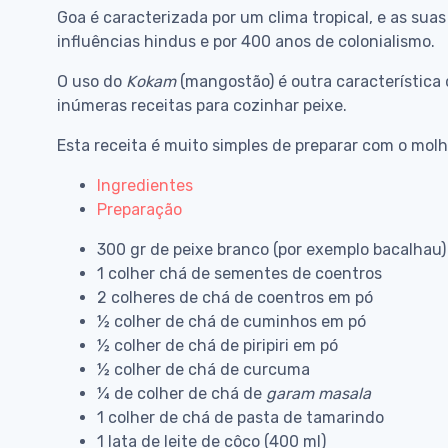
Goa é caracterizada por um clima tropical, e as suas
influências hindus e por 400 anos de colonialismo.
O uso do
Kokam
(mangostão) é outra característica 
inúmeras receitas para cozinhar peixe.
Esta receita é muito simples de preparar com o mol
Ingredientes
Preparação
300 gr de peixe branco (por exemplo bacalhau)
1 colher chá de sementes de coentros
2 colheres de chá de coentros em pó
½ colher de chá de cuminhos em pó
½ colher de chá de piripiri em pó
½ colher de chá de curcuma
¼ de colher de chá de
garam masala
1 colher de chá de pasta de tamarindo
1 lata de leite de côco (400 ml)