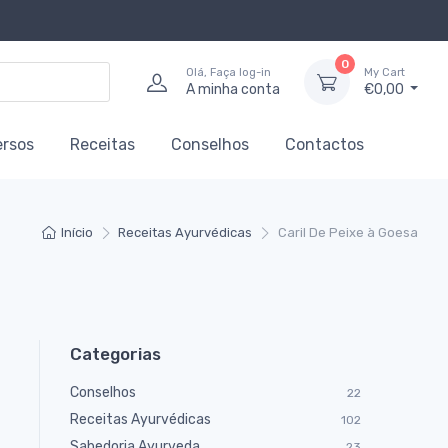
0
Olá, Faça log-in
My Cart
A minha conta
€0,00
ersos
Receitas
Conselhos
Contactos
Início
Receitas Ayurvédicas
Caril De Peixe à Goesa
Categorias
Conselhos
22
Receitas Ayurvédicas
102
Sabedoria Ayurveda
23