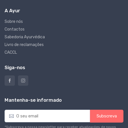
A Ayur
Sobre nós
Contactos
Sabedoria Ayurvédica
Livro de reclamações
CACCL
Siga-nos
Mantenha-se informado
E
Subscreva
m
a
*Subscreva a nossa newsletter para receber atualizações de novos
i