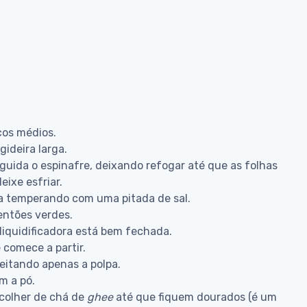
ços médios.
ideira larga.
guida o espinafre, deixando refogar até que as folhas
ixe esfriar.
ora temperando com uma pitada de sal.
mentões verdes.
liquidificadora está bem fechada.
 comece a partir.
veitando apenas a polpa.
m a pó.
olher de chá de
ghee
até que fiquem dourados (é um