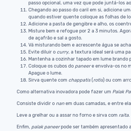
passo opcional, uma vez que pode juntá-los ao
Chegando ao passo do caril em si, adicione um
quando estiver quente coloque as folhas de lou
Adicione a pasta de gengibre e alho, os coentr
Misture bem e refogue por 2 a 3 minutos. Agor
de açafrão e sal a gosto.
Vá misturando bem e acrescente água se achar
Evite diluir o
curry
, a textura ideal será uma 
Mantenha a cozinhar tapado em lume brando po
Coloque os cubos do
paneer
e envolva-os no m
Apague o lume.
Sirva quente com
chappatis
(
rotis
) ou com arr
Como alternativa inovadora pode fazer um
Palak
Pa
Consiste dividir o
nan
em duas camadas, e entre elas
Leve a grelhar ou a assar no forno e sirva com
raita
.
Enfim,
palak
paneer
pode ser também apresentado a 