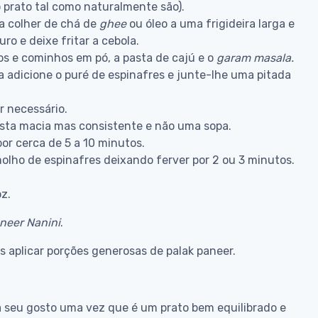
 prato tal como naturalmente são).
a colher de chá de
ghee
ou óleo a uma frigideira larga e
ro e deixe fritar a cebola.
os e cominhos em pó, a pasta de cajú e o
garam
masala.
a adicione o puré de espinafres e junte-lhe uma pitada
 necessário.
pasta macia mas consistente e não uma sopa.
r cerca de 5 a 10 minutos.
olho de espinafres deixando ferver por 2 ou 3 minutos.
oz.
neer
Nanini
.
 aplicar porções generosas de palak paneer.
seu gosto uma vez que é um prato bem equilibrado e