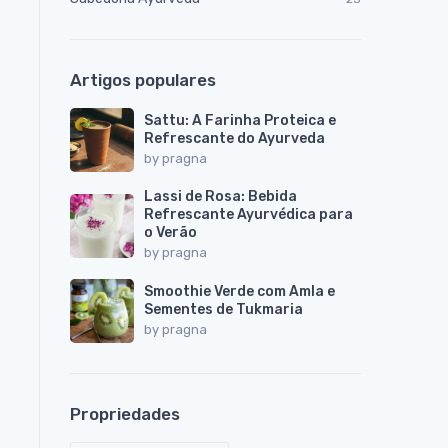
Artigos populares
Sattu: A Farinha Proteica e
Refrescante do Ayurveda
by
pragna
Lassi de Rosa: Bebida
Refrescante Ayurvédica para
o Verão
by
pragna
Smoothie Verde com Amla e
Sementes de Tukmaria
by
pragna
Propriedades