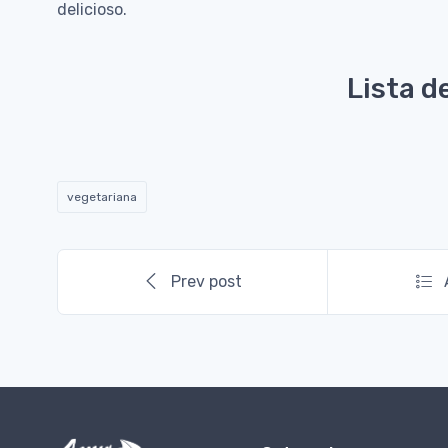
delicioso.
Lista d
vegetariana
Prev post