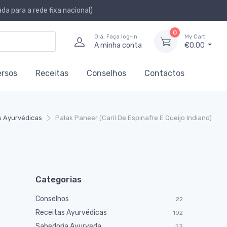
a para a rede fixa nacional)
0
Olá, Faça log-in
My Cart
A minha conta
€0,00
ersos
Receitas
Conselhos
Contactos
s Ayurvédicas
Palak Paneer (Caril De Espinafre E Queijo Indiano)
Categorias
Conselhos
22
Receitas Ayurvédicas
102
Sabedoria Ayurveda
23