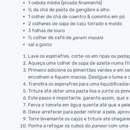
1 cebola média (picada finamente)
½ de chá de pasta de gengibre e alho
1 colher de chá de coentro & cominho em pó
2 colheres de sopa de cajú torrado e moído
3 folhas de louro
½ colher de café de
garam
masala
sal a gosto
Lave os espinafres, corte-os em ripas ou peda
Aqueça uma colher de sopa de azeite numa frig
Primeiro adicione os pimentões verdes e em se
encolham e fiquem macias. Desligue o lume e de
Transfira os espinafres para uma liquidificad
Triture até obter uma pasta lisa e junte os pi
Este passo é importante, garanta assim, que a 
Ferva o tomate em água quente até que a pele
Deixe arrefecer para poder retirar a pele, apro
Torre levemente os cajús e triture até chegare
Ponha a refogar os cubos do
paneer
com uma c