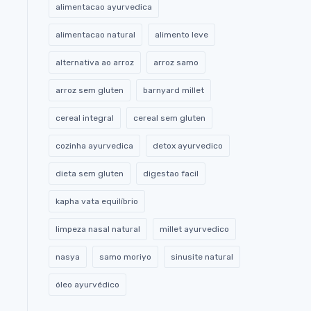
alimentacao ayurvedica
alimentacao natural
alimento leve
alternativa ao arroz
arroz samo
arroz sem gluten
barnyard millet
cereal integral
cereal sem gluten
cozinha ayurvedica
detox ayurvedico
dieta sem gluten
digestao facil
kapha vata equilíbrio
limpeza nasal natural
millet ayurvedico
nasya
samo moriyo
sinusite natural
óleo ayurvédico