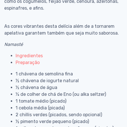
como os cogumelos, feijão verde, cenoura, azeitonas,
espinafres, e afins.
As cores vibrantes desta delícia além de a tornarem
apelativa garantem também que seja muito saborosa.
Namasté
Ingredientes
Preparação
1 chávena de semolina fina
½ chávena de iogurte natural
½ chávena de água
¼ de colher de chá de Eno (ou alka seltzer)
1 tomate médio (picado)
1 cebola média (picada)
2 chillis verdes (picados, sendo opcional)
½ pimento verde pequeno (picado)