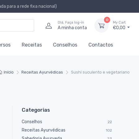
a para a rede fixa nacional)
0
Olá, Faça log-in
My Cart
A minha conta
€0,00
ersos
Receitas
Conselhos
Contactos
Início
Receitas Ayurvédicas
Sushi suculento e vegetariano
Categorias
Conselhos
22
Receitas Ayurvédicas
102
Sabedoria Ayurveda
23