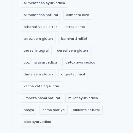
alimentacao ayurvedica
alimentacao natural
alimento leve
alternativa ao arroz
arroz samo
arroz sem gluten
barnyard millet
cereal integral
cereal sem gluten
cozinha ayurvedica
detox ayurvedico
dieta sem gluten
digestao facil
kapha vata equilíbrio
limpeza nasal natural
millet ayurvedico
nasya
samo moriyo
sinusite natural
óleo ayurvédico