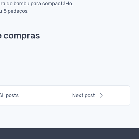
teira de bambu para compactá-lo.
u 8 pedaços.
e compras
All posts
Next post