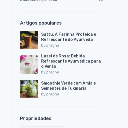
Artigos populares
Sattu: A Farinha Proteica e
Refrescante do Ayurveda
by
pragna
Lassi de Rosa: Bebida
Refrescante Ayurvédica para
o Verão
by
pragna
Smoothie Verde com Amla e
Sementes de Tukmaria
by
pragna
Propriedades