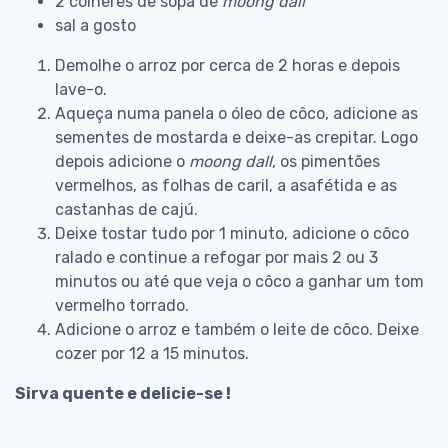
2 colheres de sopa de
moong dall
sal a gosto
Demolhe o arroz por cerca de 2 horas e depois
lave-o.
Aqueça numa panela o óleo de côco, adicione as
sementes de mostarda e deixe-as crepitar. Logo
depois adicione o
moong dall
, os pimentões
vermelhos, as folhas de caril, a asafétida e as
castanhas de cajú.
Deixe tostar tudo por 1 minuto, adicione o côco
ralado e continue a refogar por mais 2 ou 3
minutos ou até que veja o côco a ganhar um tom
vermelho torrado.
Adicione o arroz e também o leite de côco. Deixe
cozer por 12 a 15 minutos.
Sirva quente e delicie-se !